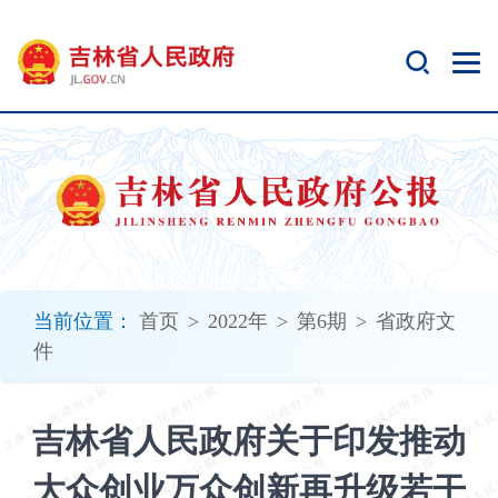
新
窗
口
打
开
无
障
碍
说
明
页
面,
当前位置：
首页
>
2022年
>
第6期
>
省政府文
按
件
Alt
加
波
吉林省人民政府关于印发推动
浪
键
大众创业万众创新再升级若干
打