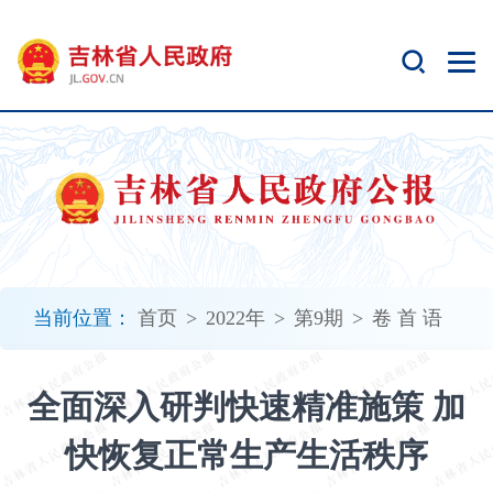
新
窗
口
打
开
无
障
碍
说
明
页
面,
当前位置：
首页
>
2022年
>
第9期
>
卷 首 语
按
Alt
加
全面深入研判快速精准施策 加
波
浪
快恢复正常生产生活秩序
键
打