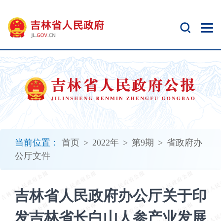
新
窗
口
打
开
无
障
碍
说
明
页
面,
当前位置：
首页
>
2022年
>
第9期
>
省政府办
按
公厅文件
Alt
加
波
吉林省人民政府办公厅关于印
浪
键
发吉林省长白山人参产业发展
打