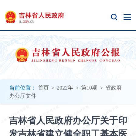
新
窗
口
打
开
无
障
碍
说
明
页
面,
当前位置：
首页
>
2022年
>
第10期
>
省政府
按
办公厅文件
Alt
加
波
吉林省人民政府办公厅关于印
浪
键
发吉林省建立健全职工基本医
打