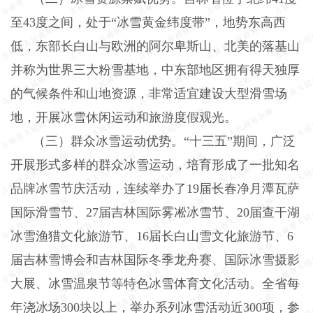
至
43
度之间，处于“冰雪黄金纬度带”，地势东高西
低，东部长白山与欧洲的阿尔卑斯山、北美的落基山
并称为世界三大粉雪基地，中东部地区拥有得天独厚
的气候条件和山地资源，非常适宜建设大型滑雪场
地，开展冰雪休闲运动和旅游度假观光。
（三）群众冰雪运动优势。“十三五”期间，广泛
开展形式多样的群众冰雪运动，培育形成了一批知名
品牌冰雪节庆活动，连续举办了
19
届长春净月潭瓦萨
国际滑雪节、
27
届吉林国际雾凇冰雪节、
20
届查干湖
冰雪渔猎文化旅游节、
16
届长白山雪文化旅游节、
6
届吉林雪博会和吉林国际冬季龙舟赛、国际冰雪摄影
大展、冰雪温泉节等特色冰雪体育文化活动。全省每
年浇冰场
300
块以上，举办系列冰雪活动近
300
项，参