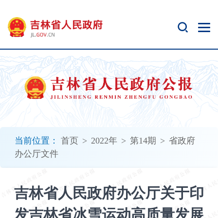
新
窗
口
打
开
无
障
碍
说
明
页
面,
当前位置：
首页
>
2022年
>
第14期
>
省政府
按
办公厅文件
Alt
加
波
吉林省人民政府办公厅关于印
浪
键
发吉林省冰雪运动高质量发展
打