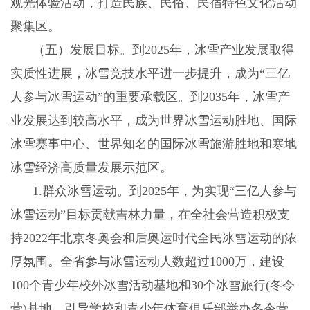
观光体验活动，打造民族、民俗、民宿特色文化活动
聚集区。
（五）发展目标。到
2025
年，冰雪产业发展取得
实质性进展，冰雪竞技水平进一步提升，成为“三亿
人参与冰雪运动”的重要承载区。到
2035
年，冰雪产
业发展达到较高水平，成为世界冰雪运动胜地、国际
冰雪赛事中心、世界知名的国际冰雪旅游胜地和寒地
冰雪经济高质量发展示范区。
1.
群众冰雪运动。到
2025
年，为实现“三亿人参与
冰雪运动”目标贡献吉林力量，在全社会营造积极支
持
2022
年北京冬奥会和后奥运时代全民冰雪运动的浓
厚氛围。全省参与冰雪运动人数超过
1000
万，建设
100
个青少年校外冰雪活动基地和
30
个冰雪旅行
(
冬令
营
)
基地，引导学校和青少年体育俱乐部举办冬令营