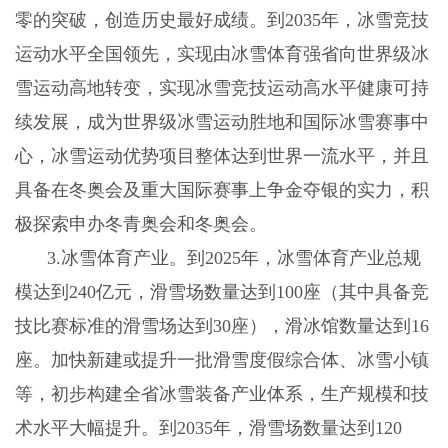
零的突破，创造历史最好成绩。到
2035
年，冰雪竞技
运动水平全国领先，实现由冰雪体育强省向世界级冰
雪运动高地转变，实现冰雪竞技运动高水平健康可持
续发展，成为世界级冰雪运动胜地和国际冰雪赛事中
心，冰雪运动优势项目整体达到世界一流水平，并且
具备在冬奥会及重大国际赛事上争金夺银的实力，积
极探索申办冬青奥会和冬奥会。
3.
冰雪体育产业。到
2025
年，冰雪体育产业总规
模达到
240
亿元，滑雪场数量达到
100
座（其中具备竞
技比赛标准的滑雪场达到
30
座），滑冰馆数量达到
16
座。加快新建或提升一批滑雪度假综合体、冰雪小镇
等，初步构建全省冰雪装备产业体系，生产规模和技
术水平大幅提升。到
2035
年，滑雪场数量达到
120