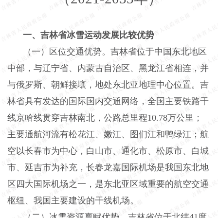
一、吉林省冰雪运动发展比较优势
（一）区位交通优势。吉林省位于中国东北地区
中部，与辽宁省、内蒙古自治区、黑龙江省相连，并
与俄罗斯、朝鲜接壤，地处东北亚地理中心位置。吉
林省具有发达的国际国内交通网络，全国主要铁路干
线京哈线贯穿吉林南北，公路总里程
10.78
万公里；
主要通航河流有松花江、嫩江、图们江和鸭绿江；航
空以长春市为中心，白山市、通化市、松原市、白城
市、延吉市为补充，长春龙嘉国际机场是我国东北地
区四大国际机场之一，是东北亚区域重要的航空交通
枢纽、我国主要建设的干线机场。
（二）冰雪资源禀赋优势。吉林省位于北纬
41
度