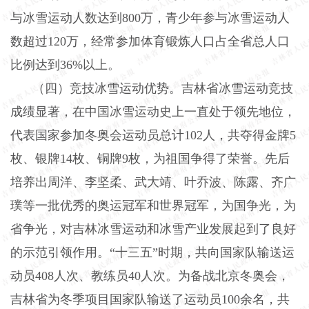
与冰雪运动人数达到
800
万，青少年参与冰雪运动人
数超过
120
万，经常参加体育锻炼人口占全省总人口
比例达到
36%
以上。
（四）竞技冰雪运动优势。吉林省冰雪运动竞技
成绩显著，在中国冰雪运动史上一直处于领先地位，
代表国家参加冬奥会运动员总计
102
人，共夺得金牌
5
枚、银牌
14
枚、铜牌
9
枚，为祖国争得了荣誉。先后
培养出周洋、李坚柔、武大靖、叶乔波、陈露、齐广
璞等一批优秀的奥运冠军和世界冠军，为国争光，为
省争光，对吉林冰雪运动和冰雪产业发展起到了良好
的示范引领作用。“十三五”时期，共向国家队输送运
动员
408
人次、教练员
40
人次。为备战北京冬奥会，
吉林省为冬季项目国家队输送了运动员
100
余名，共