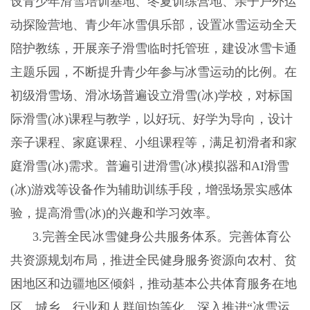
设青少年滑雪培训基地、冬夏训练营地、亲子户外运
动探险营地、青少年冰雪俱乐部，设置冰雪运动全天
陪护教练，开展亲子滑雪临时托管班，建设冰雪卡通
主题乐园，不断提升青少年参与冰雪运动的比例。在
初级滑雪场、滑冰场普遍设立滑雪
(
冰
)
学校，对标国
际滑雪
(
冰
)
课程与教学，以好玩、好学为导向，设计
亲子课程、家庭课程、小组课程等，满足初滑者和家
庭滑雪
(
冰
)
需求。普遍引进滑雪
(
冰
)
模拟器和
AI
滑雪
(
冰
)
游戏等设备作为辅助训练手段，增强场景实感体
验，提高滑雪
(
冰
)
的兴趣和学习效率。
3.
完善全民冰雪健身公共服务体系。完善体育公
共资源规划布局，推进全民健身服务资源向农村、贫
困地区和边疆地区倾斜，推动基本公共体育服务在地
区、城乡、行业和人群间均等化。深入推进“冰雪运