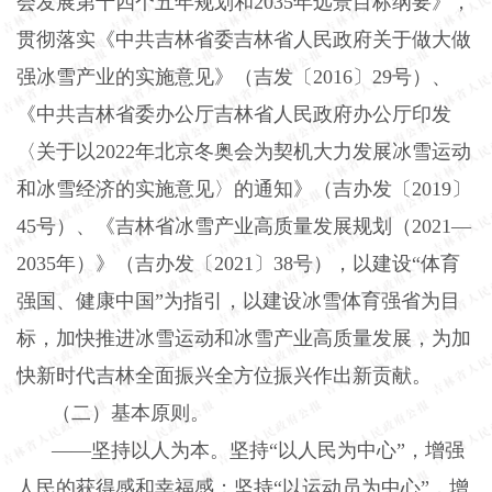
会发展第十四个五年规划和
2035
年远景目标纲要》，
贯彻落实《中共吉林省委吉林省人民政府关于做大做
强冰雪产业的实施意见》（吉发〔
2016
〕
29
号）、
《中共吉林省委办公厅吉林省人民政府办公厅印发
〈关于以
2022
年北京冬奥会为契机大力发展冰雪运动
和冰雪经济的实施意见〉的通知》（吉办发〔
2019
〕
45
号）、《吉林省冰雪产业高质量发展规划（
2021
—
2035
年）》（吉办发〔
2021
〕
38
号），以建设“体育
强国、健康中国”为指引，以建设冰雪体育强省为目
标，加快推进冰雪运动和冰雪产业高质量发展，为加
快新时代吉林全面振兴全方位振兴作出新贡献。
（二）基本原则。
——坚持以人为本。坚持“以人民为中心”，增强
人民的获得感和幸福感；坚持“以运动员为中心”，增