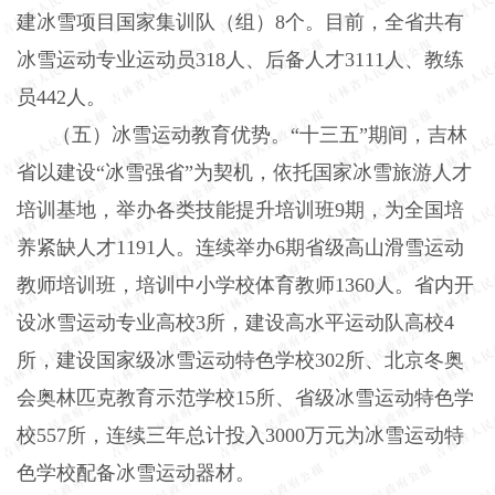
建冰雪项目国家集训队（组）
8
个。目前，全省共有
冰雪运动专业运动员
318
人、后备人才
3111
人、教练
员
442
人。
（五）冰雪运动教育优势。“十三五”期间，吉林
省以建设“冰雪强省”为契机，依托国家冰雪旅游人才
培训基地，举办各类技能提升培训班
9
期，为全国培
养紧缺人才
1191
人。连续举办
6
期省级高山滑雪运动
教师培训班，培训中小学校体育教师
1360
人。省内开
设冰雪运动专业高校
3
所，建设高水平运动队高校
4
所，建设国家级冰雪运动特色学校
302
所、北京冬奥
会奥林匹克教育示范学校
15
所、省级冰雪运动特色学
校
557
所，连续三年总计投入
3000
万元为冰雪运动特
色学校配备冰雪运动器材。