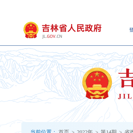
新
窗
口
打
开
无
障
碍
说
明
页
面,
按
Alt
加
波
浪
键
打
当前位置：
首页
>
2022年
>
第14期
>
省