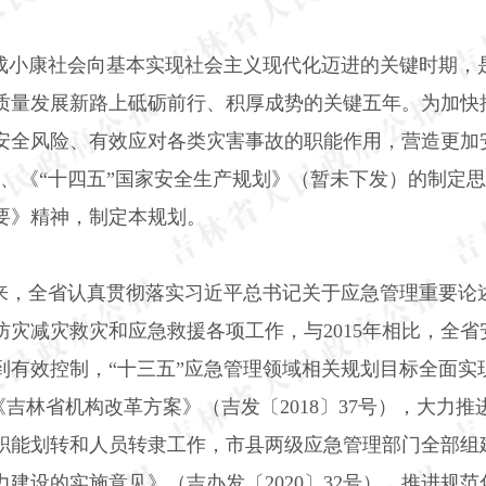
建成小康社会向基本实现社会主义现代化迈进的关键时期，
质量发展新路上砥砺前行、积厚成势的关键五年。为加快
安全风险、有效应对各类灾害事故的职能作用，营造更加
）、《“十四五”国家安全生产规划》（暂未下发）的制定
要》精神，制定本规划。
以来，全省认真贯彻落实习近平总书记关于应急管理重要论
防灾减灾救灾和应急救援各项工作，与
2015
年相比，全省
到有效控制，“十三五”应急管理领域相关规划目标全面实
《吉林省机构改革方案》（吉发〔
2018
〕
37
号），大力推
职能划转和人员转隶工作，市县两级应急管理部门全部组
力建设的实施意见》（吉办发〔
2020
〕
32
号），推进规范