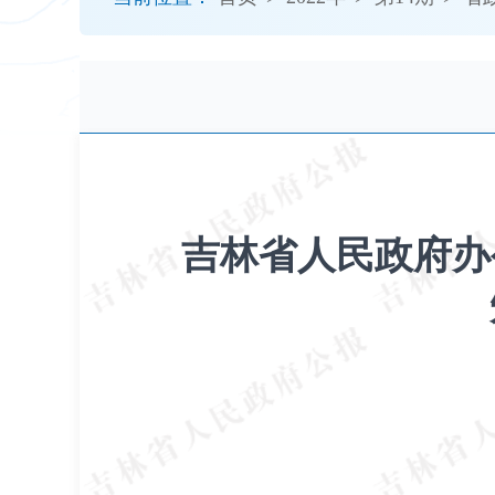
开
导
盲
模
式
吉林省人民政府办