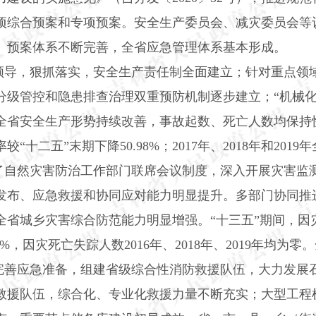
项综合预案和专项预案。安全生产委员会、减灾委员会等
、预案体系不断完善，全省应急管理体系基本形成。
领导，狠抓落实，安全生产责任制全面建立；针对重点领
分级管控和隐患排查治理双重预防机制逐步建立；“机械化
全省安全生产形势持续改善，事故起数、死亡人数均保持快
较“十二五”末期下降
50.98%
；
2017
年、
2018
年和
2019
年
了自然灾害防治工作部门联席会议制度，深入开展灾害监
发布、应急救援和协同应对能力明显提升。多部门协同推
全省城乡灾害综合防范能力明显增强。“十三五”期间，因
5%
，因灾死亡失踪人数
2016
年、
2018
年、
2019
年均为零。
完善应急准备，组建省级综合性消防救援队伍，大力发展
救援队伍，综合化、专业化救援力量不断充实；大型工程