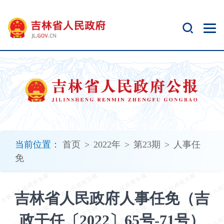
新
窗
口
打
开
无
障
碍
说
明
页
面,
当前位置：
首页
>
2022年
>
第23期
>
人事任
按
免
Alt
加
波
吉林省人民政府人事任免（吉
浪
键
政干任〔2022〕65号-71号）
打