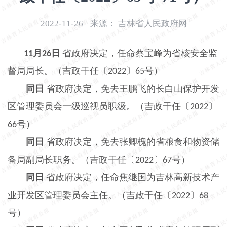
开
导
2022-11-26
来源：
吉林省人民政府网
盲
模
月
日
省政府决定，任命蔡宝峰为省核安全监
11
26
式
督局局长。（吉政干任〔
〕
号）
2022
65
同日
省政府决定，免去王鹏飞的长白山保护开发
区管理委员会一级巡视员职级。（吉政干任〔
〕
2022
号）
66
同日
省政府决定，免去张卿槐的省粮食和物资储
备局副局长职务。（吉政干任〔
〕
号）
2022
67
同日
省政府决定，任命焦继国为吉林高新技术产
业开发区管理委员会主任。（吉政干任〔
〕
2022
68
号）