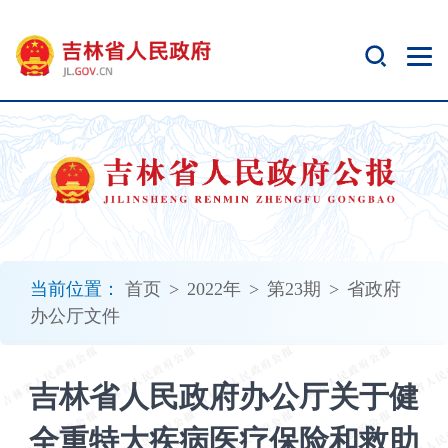
新
窗
口
打
开
无
障
碍
说
明
页
面,
当前位置：
首页
>
2022年
>
第23期
>
省政府
按
办公厅文件
Alt
加
波
吉林省人民政府办公厅关于健
浪
键
全重特大疾病医疗保险和救助
打