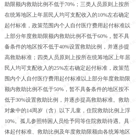
助限额内救助比例不低于
70%
；三类人员原则上按所
在统筹地区上年居民人均可支配收入的
10%
左右确定
起付标准，政策范围内个人自付医疗费用起付标准以
上部分年度救助限额内救助比例不低于
60%
，暂不具
备条件的地区按不低于
40%
设置救助比例，并逐步提
高救助标准；四类人员原则上按所在统筹地区上年居
民人均可支配收入的
25%
左右确定起付标准，政策范
围内个人自付医疗费用起付标准以上部分年度救助限
额内救助比例不低于
50%
，暂不具备条件的地区按不
低于
30%
设置救助比例，并逐步提高救助标准。救助
对象中的
14
周岁（含）以下儿童，住院救助比例上浮
10%
。孤儿参照特困人员给予同等住院救助待遇。具
体起付标准、救助比例及年度救助限额由各统筹地区