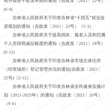
再升级若干政策举措的通知（吉政发〔
2021
〕
22
号）
(6
·
4)
吉林省人民政府关于印发吉林省“十四五”就业促
进规划的通知（吉政发〔
2021
〕
23
号）（
5
·
3
）
吉林省人民政府关于提高残疾、孤老人员和烈属
个人所得税减征幅度的通知（吉政发〔
2021
〕
24
号）
(6
·
12)
吉林省人民政府关于印发吉林省市场主体住所
（经营场所）登记管理办法的通知
(
吉政发〔
2021
〕
25
号
)
（
2
·
12
）
吉林省人民政府关于印发吉林省全民健身实施计
划（
2021-2025
年）的通知（吉政发〔
2021
〕
26
号）
（
9
·
4
）