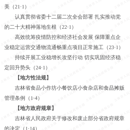
美（
21
·
1
）
认真贯彻省委十二届二次全会部署
扎实推动党
的二十大精神落地生根（
22
·
1
）
高效统筹疫情防控和经济社会发展
保障重点企
业稳定运营交通物流通畅重点项目正常施工（
23
·
1
）
持续开展工业稳增长攻坚行动
切实巩固经济稳
定回升势头（
24
·
1
）
【地方性法规】
吉林省食品小作坊小餐饮店小食杂店和食品摊贩
管理条例（
1
·
4
）
【地方政府规章】
吉林省人民政府关于修改和废止部分省政府规章
的决定（
1
·
14
）