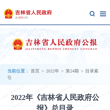
新
窗
口
打
开
无
障
碍
说
明
页
面,
当前位置：
首页
>
2022年
>
第24期
>
目录索
按
引
Alt
加
波
2022年《吉林省人民政府公
浪
键
报》总目录
打