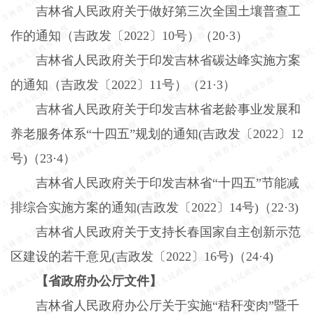
吉林省人民政府关于做好第三次全国土壤普查工
作的通知（吉政发〔
2022
〕
10
号）（
20
·
3
）
吉林省人民政府关于印发吉林省碳达峰实施方案
的通知（吉政发〔
2022
〕
11
号）（
21
·
3
）
吉林省人民政府关于印发吉林省老龄事业发展和
养老服务体系“十四五”规划的通知
(
吉政发〔
2022
〕
12
号
)
（
23
·
4
）
吉林省人民政府关于印发吉林省“十四五”节能减
排综合实施方案的通知
(
吉政发〔
2022
〕
14
号
)
（
22
·
3)
吉林省人民政府关于支持长春国家自主创新示范
区建设的若干意见
(
吉政发〔
2022
〕
16
号
)
（
24
·
4)
【省政府办公厅文件】
吉林省人民政府办公厅关于实施“秸秆变肉”暨千