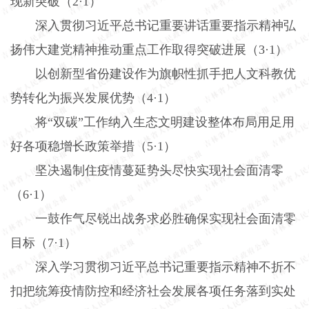
现新突破（
2
·
1
）
深入贯彻习近平总书记重要讲话重要指示精神弘
扬伟大建党精神推动重点工作取得突破进展（
3
·
1
）
以创新型省份建设作为旗帜性抓手把人文科教优
势转化为振兴发展优势（
4
·
1
）
将“双碳”工作纳入生态文明建设整体布局用足用
好各项稳增长政策举措（
5
·
1
）
坚决遏制住疫情蔓延势头尽快实现社会面清零
（
6
·
1
）
一鼓作气尽锐出战务求必胜确保实现社会面清零
目标（
7
·
1
）
深入学习贯彻习近平总书记重要指示精神不折不
扣把统筹疫情防控和经济社会发展各项任务落到实处