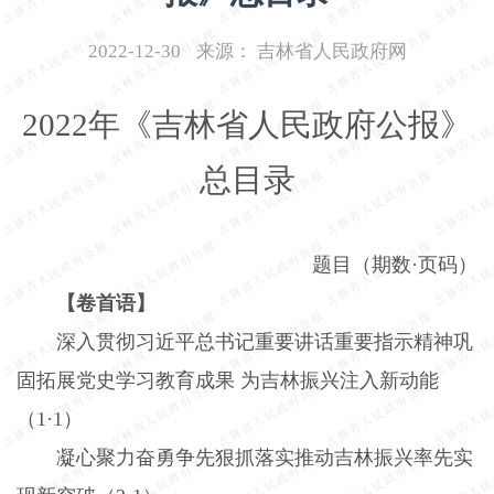
开
导
2022-12-30
来源：
吉林省人民政府网
盲
模
2022
年《吉林省人民政府公报》
式
总目录
题目（期数·页码）
【卷首语】
深入贯彻习近平总书记重要讲话重要指示精神巩
固拓展党史学习教育成果
为吉林振兴注入新动能
（
1
·
1
）
凝心聚力奋勇争先狠抓落实推动吉林振兴率先实