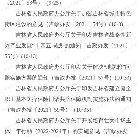
〔
2021
〕
53
号）（
9
·
25
）
吉林省人民政府办公厅关于加强吉林省城市特色
街区建设的意见（吉政办发〔
2021
〕
54
号）
(10
·
8)
吉林省人民政府办公厅关于印发吉林省战略性新
兴产业发展“十四五”规划的通知（吉政办发〔
2021
〕
55
号）
(10
·
13)
吉林省人民政府办公厅印发关于解决“地趴粮”问
题实施方案的通知（吉政办发〔
2021
〕
57
号）
(10
·
33)
吉林省人民政府办公厅关于印发吉林省建立健全
职工基本医疗保险门诊共济保障机制实施办法的通知
（吉政办发〔
2021
〕
59
号）（
10
·
35
）
吉林省人民政府办公厅关于开展培育壮大市场主
体三年行动（
2022-2024
年）的实施意见（吉政办发