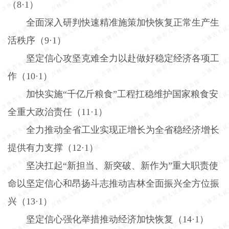
（
8
·
1
）
全面深入研判快速精准施策加快恢复正常生产生
活秩序（
9
·
1
）
坚定信心攻坚克难全力以赴做好稳定经济各项工
作（
10
·
1
）
加快实施“千亿斤粮食”工程扛稳维护国家粮食安
全重大政治责任（
11
·
1
）
全力推动全省工业实现正增长为全省稳经济增长
提供有力支撑（
12
·
1
）
坚决扛起“新担当、新突破、新作为”重大职责使
命以坚定信心和昂扬斗志推动吉林全面振兴全方位振
兴（
13
·
1
）
坚定信心强化举措推动经济加快恢复（
14
·
1
）