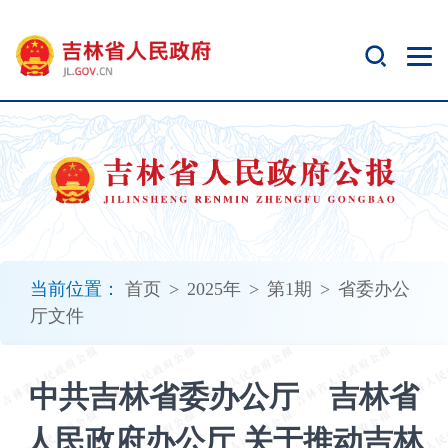
新
窗
口
打
开
无
障
碍
说
明
页
面,
当前位置：
首页
>
2025年
>
第1期
>
省委办公
按
厅文件
Alt
加
波
中共吉林省委办公厅 吉林省
浪
键
人民政府办公厅 关于推动吉林
打