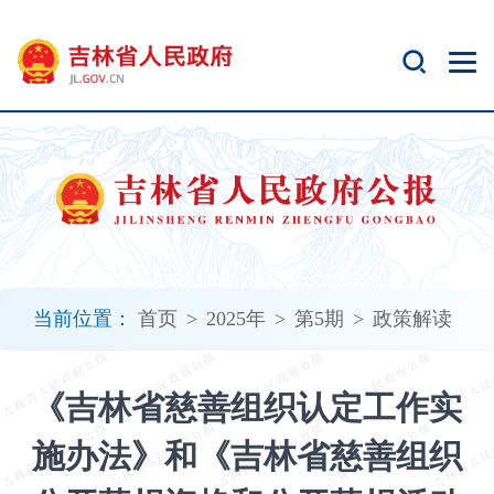
新
窗
口
打
开
无
障
碍
说
明
页
面,
当前位置：
首页
>
2025年
>
第5期
>
政策解读
按
Alt
加
《吉林省慈善组织认定工作实
波
浪
施办法》和《吉林省慈善组织
键
打