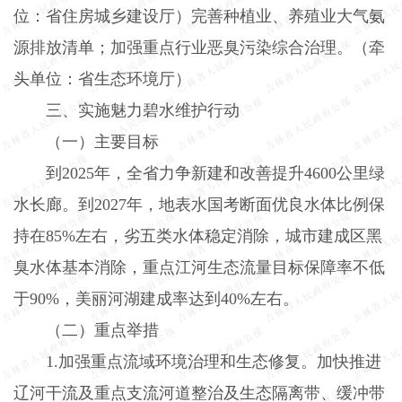
位：省住房城乡建设厅）完善种植业、养殖业大气氨
源排放清单；加强重点行业恶臭污染综合治理。（牵
头单位：省生态环境厅）
三、实施魅力碧水维护行动
（一）主要目标
到
2025
年，全省力争新建和改善提升
4600
公里绿
水长廊。到
2027
年，地表水国考断面优良水体比例保
持在
85%
左右，劣五类水体稳定消除，城市建成区黑
臭水体基本消除，重点江河生态流量目标保障率不低
于
90%
，美丽河湖建成率达到
40%
左右。
（二）重点举措
1.
加强重点流域环境治理和生态修复。加快推进
辽河干流及重点支流河道整治及生态隔离带、缓冲带