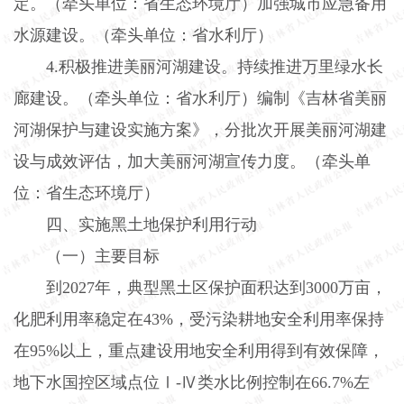
定。（牵头单位：省生态环境厅）加强城市应急备用
水源建设。（牵头单位：省水利厅）
4.
积极推进美丽河湖建设。持续推进万里绿水长
廊建设。（牵头单位：省水利厅）编制《吉林省美丽
河湖保护与建设实施方案》，分批次开展美丽河湖建
设与成效评估，加大美丽河湖宣传力度。（牵头单
位：省生态环境厅）
四、实施黑土地保护利用行动
（一）主要目标
到
2027
年，典型黑土区保护面积达到
3000
万亩，
化肥利用率稳定在
43%
，受污染耕地安全利用率保持
在
95%
以上，重点建设用地安全利用得到有效保障，
地下水国控区域点位Ⅰ
-
Ⅳ类水比例控制在
66.7%
左