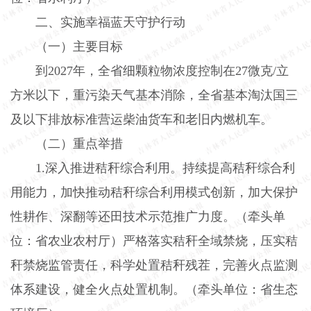
二、实施幸福蓝天守护行动
（一）主要目标
到
2027
年，全省细颗粒物浓度控制在
27
微克
/
立
方米以下，重污染天气基本消除，全省基本淘汰国三
及以下排放标准营运柴油货车和老旧内燃机车。
（二）重点举措
1.
深入推进秸秆综合利用。持续提高秸秆综合利
用能力，加快推动秸秆综合利用模式创新，加大保护
性耕作、深翻等还田技术示范推广力度。（牵头单
位：省农业农村厅）严格落实秸秆全域禁烧，压实秸
秆禁烧监管责任，科学处置秸秆残茬，完善火点监测
体系建设，健全火点处置机制。（牵头单位：省生态