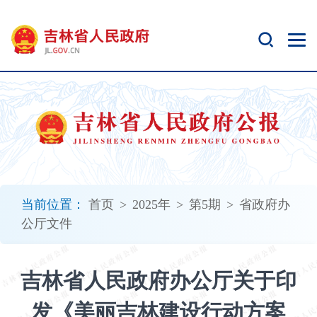
新
窗
口
打
开
无
障
碍
说
明
页
面,
当前位置：
首页
>
2025年
>
第5期
>
省政府办
按
公厅文件
Alt
加
波
吉林省人民政府办公厅关于印
浪
键
发《美丽吉林建设行动方案
打