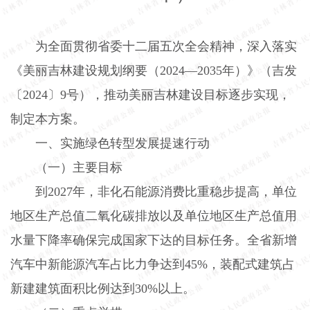
为全面贯彻省委十二届五次全会精神，深入落实
《美丽吉林建设规划纲要（
2024
—
2035
年）》（吉发
〔
2024
〕
9
号），推动美丽吉林建设目标逐步实现，
制定本方案。
一、实施绿色转型发展提速行动
（一）主要目标
到
2027
年，非化石能源消费比重稳步提高，单位
地区生产总值二氧化碳排放以及单位地区生产总值用
水量下降率确保完成国家下达的目标任务。全省新增
汽车中新能源汽车占比力争达到
45%
，装配式建筑占
新建建筑面积比例达到
30%
以上。