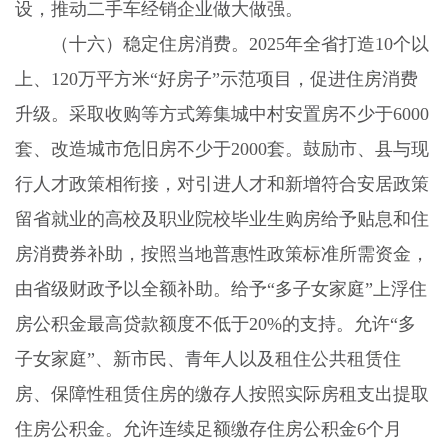
设，推动二手车经销企业做大做强。
（十六）稳定住房消费。
2025
年全省打造
10
个以
上、
120
万平方米“好房子”示范项目，促进住房消费
升级。采取收购等方式筹集城中村安置房不少于
6000
套、改造城市危旧房不少于
2000
套。鼓励市、县与现
行人才政策相衔接，对引进人才和新增符合安居政策
留省就业的高校及职业院校毕业生购房给予贴息和住
房消费券补助，按照当地普惠性政策标准所需资金，
由省级财政予以全额补助。给予“多子女家庭”上浮住
房公积金最高贷款额度不低于
20%
的支持。允许“多
子女家庭”、新市民、青年人以及租住公共租赁住
房、保障性租赁住房的缴存人按照实际房租支出提取
住房公积金。允许连续足额缴存住房公积金
6
个月