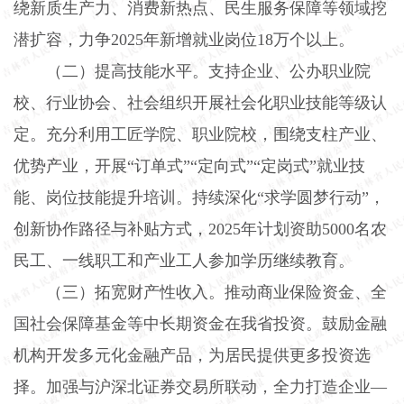
绕新质生产力、消费新热点、民生服务保障等领域挖
潜扩容，力争
2025
年新增就业岗位
18
万个以上。
（二）提高技能水平。
支持企业、公办职业院
校、行业协会、社会组织开展社会化职业技能等级认
定。充分利用工匠学院、职业院校，围绕支柱产业、
优势产业，开展“订单式”“定向式”“定岗式”就业技
能、岗位技能提升培训。持续深化“求学圆梦行动”，
创新协作路径与补贴方式，
2025
年计划资助
5000
名农
民工、一线职工和产业工人参加学历继续教育。
（三）拓宽财产性收入。
推动商业保险资金、全
国社会保障基金等中长期资金在我省投资。鼓励金融
机构开发多元化金融产品，为居民提供更多投资选
择。加强与沪深北证券交易所联动，全力打造企业—