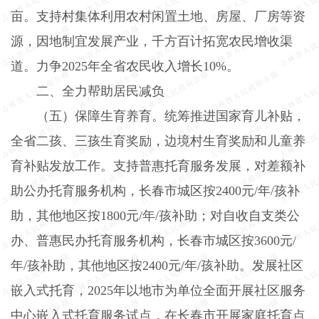
亩。支持村集体利用农村闲置土地、房屋、厂房等资
源，因地制宜发展产业，千方百计拓宽农民增收渠
道。力争
2025
年全省农民收入增长
10%
。
二、全力帮助居民减负
（五）保障生育养育。
统筹推进国家育儿补贴，
全省二孩、三孩生育奖励，边境村生育奖励和儿童养
育补贴发放工作。支持普惠托育服务发展，对差额补
助公办托育服务机构，长春市城区按
2400
元
/
年
/
孩补
助，其他地区按
1800
元
/
年
/
孩补助；对自收自支类公
办、普惠民办托育服务机构，长春市城区按
3600
元
/
年
/
孩补助，其他地区按
2400
元
/
年
/
孩补助。发展社区
嵌入式托育，
2025
年以地市为单位全面开展社区服务
中心嵌入式托育服务试点，在长春市开展家庭托育点