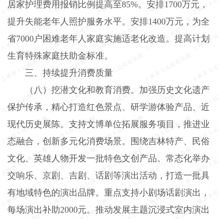
居家护理费用报销比例提高至
85%
。安排
1700
万元，
提升失能老年人照护服务水平。安排
1400
万元，为全
省
7000
户困难老年人家庭实施适老化改造。提高计划
生育特殊家庭扶助金标准。
三、持续提升消费质量
（八）挖潜文化和教育消费。
加强历史文化遗产
保护传承，精心打造红色景点、研学游体验产品、近
现代历史展陈。支持文博单位拓展服务项目，推进业
态融合，创新多元化消费场景。围绕吉林特产、民俗
文化、英雄人物开发一批特色文创产品。常态化举办
交响乐、京剧、吉剧、话剧等演出活动，打造一批具
有地域特色的演出品牌。重点支持小剧场话剧演出，
每场演出补助
2000
元。推动发展主题沉浸式室内演出