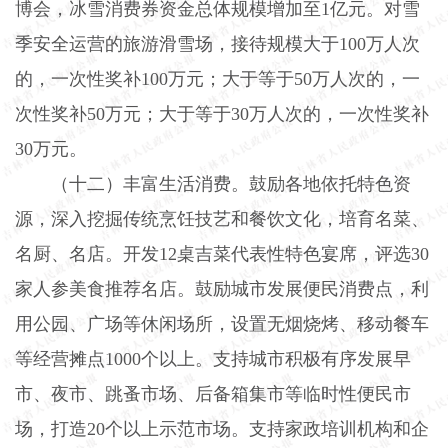
博会，冰雪消费券资金总体规模增加至
1
亿元。对雪
季安全运营的旅游滑雪场，接待规模大于
100
万人次
的，一次性奖补
100
万元；大于等于
50
万人次的，一
次性奖补
50
万元；大于等于
30
万人次的，一次性奖补
30
万元。
（十二）丰富生活消费。
鼓励各地依托特色资
源，深入挖掘传统烹饪技艺和餐饮文化，培育名菜、
名厨、名店。开发
12
桌吉菜代表性特色宴席，评选
30
家人参美食推荐名店。鼓励城市发展便民消费点，利
用公园、广场等休闲场所，设置无烟烧烤、移动餐车
等经营摊点
1000
个以上。支持城市积极有序发展早
市、夜市、跳蚤市场、后备箱集市等临时性便民市
场，打造
20
个以上示范市场。支持家政培训机构和企