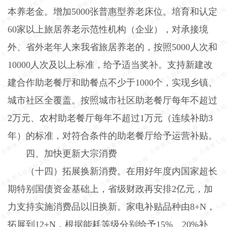
本养老金。增加
5000
张普惠型养老床位。培育和认定
60
家以上旅居养老示范性机构（企业），对承接境
外、省外老年人来我省旅居养老的，按照
5000
人次和
10000
人次及以上标准，给予适当奖补。支持新建改
建合作助老餐厅和助餐点不少于
1000
个，实现乡镇、
城市社区全覆盖。按照城市社区助老餐厅每年不超过
2
万元、农村助老餐厅每年不超过
1
万元（连续补助
3
年）的标准，对符合条件的助老餐厅给予运营补贴。
四、加快更新大宗消费
（十四）拓展换新消费。
在用好年度内国家超长
期特别国债资金基础上，省级财政再安排
2
亿元，加
力支持实施消费品以旧换新。家电补贴品种由
8+N
，
拓展到
12+N
，根据能耗等级分别给予
15%
、
20%
补