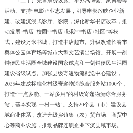
（二十）完善消费设施。
举办汽博会、家博会等
活动。支持“电影
+
”业态发展，引导电影放映企业新
建、改建沉浸式影厅、影院，深化新华书店改革，推
动发展“书店
+
校园”“书店
+
影院”“书店
+
社区”等模
式，建设万米书城，打造书店超市。升级改造长春市
奥体公园体育场等城市大型文艺演出场馆。开展一刻
钟便民生活圈全域建设国家试点和一刻钟便民生活圈
建设省级试点。加强县级寄递物流配送中心建设，
2025
年建成标准化村级寄递物流综合服务站
1000
个，
打造“一点多能、一站多用”的村级寄递物流综合服务
站，基本实现“一村一站”。支持
20
个县（市）建设县
域商业体系，改造升级乡镇集（农）贸市场、商贸中
心等商业设施，推动品牌连锁企业下沉县域市场。