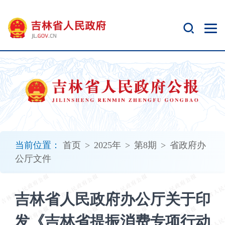
新
窗
口
打
开
无
障
碍
说
明
页
面,
当前位置：
首页
>
2025年
>
第8期
>
省政府办
按
公厅文件
Alt
加
波
吉林省人民政府办公厅关于印
浪
键
发《吉林省提振消费专项行动
打