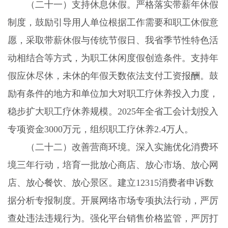
（二十一）支持休息休假。
严格落实带薪年休假
制度，鼓励引导用人单位根据工作需要和职工休假意
愿，采取带薪休假与传统节假日、我省季节性特色活
动相结合等方式，为职工休闲度假创造条件。支持年
假应休尽休，未休的年假天数依法支付工资报酬。鼓
励有条件的地方和单位加大对职工疗休养投入力度，
稳步扩大职工疗休养规模。
2025
年全省工会计划投入
专项资金
3000
万元，组织职工疗休养
2.4
万人。
（二十二）改善营商环境。
深入实施优化消费环
境三年行动，培育一批放心商店、放心市场、放心网
店、放心餐饮、放心景区。建立
12315
消费者申诉数
据分析专报制度。开展网络市场专项执法行动，严厉
查处违法违规行为。强化平台销售价格监管，严厉打