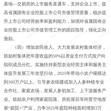
基地—交易所的上市服务直通车，支持企业上市。提
高省属国有企业控股上市公司市值管理质量，稳步提
升上市公司经营效率和盈利能力，加强对省属国有企
业控股上市公司市值管理工作的跟踪指导，强化正向
激励。
（四）增加农民收入。
大力发展农村集体经济，
鼓励村集体把年度收益的
50%
以资金支付方式按户向
组织成员分红。实施扶持新型农业经营主体和服务主
体提升发展三年攻坚行动，
2025
年带动小农户规模达
到
160
万户以上。引导参农组建或加入人参种植专业
合作社、家庭农场，发展人参初加工、上下游服务产
业。鼓励农户利用家庭院落、房前屋后等闲置空地发
展“庭院
+
”产业，力争
2025
年庭院种植面积增加
3
万