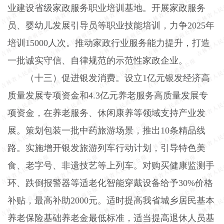
业建设省级家政服务职业培训基地。开展家政服务
员、婴幼儿发展引导员等职业技能培训，力争
2025
年
培训
15000
人次。推动家政行业服务能力提升，打造
一批诚实守信、自律规范的示范性家政企业。
（十三）促进银发消费。
设立
1
亿元银发经济高
质量发展专项资金和
4.3
亿元养老服务高质量发展专
项资金，在养老服务、休闲康养等领域支持产业发
展。策划包装一批中药旅游场景，推出
10
条精品线
路。实施增开银发旅游列车行动计划，引导特色美
食、老字号、非遗技艺等上列车。对购买健康监测手
环、跌倒报警器等适老化智能穿戴设备给予
30%
价格
补贴，最高补助
2000
元。适时提高我省城乡居民基本
养老保险基础养老金最低标准，适当提高退休人员基