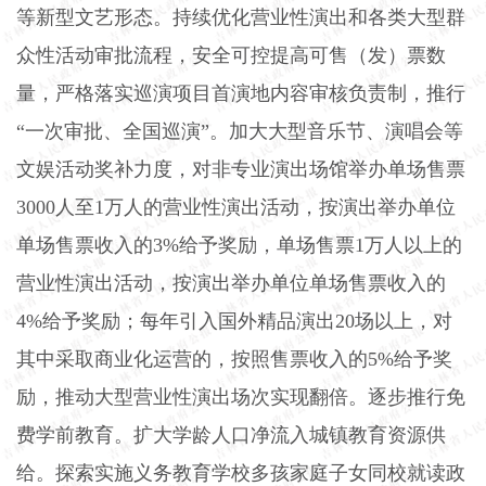
等新型文艺形态。持续优化营业性演出和各类大型群
众性活动审批流程，安全可控提高可售（发）票数
量，严格落实巡演项目首演地内容审核负责制，推行
“一次审批、全国巡演”。加大大型音乐节、演唱会等
文娱活动奖补力度，对非专业演出场馆举办单场售票
3000
人至
1
万人的营业性演出活动，按演出举办单位
单场售票收入的
3%
给予奖励，单场售票
1
万人以上的
营业性演出活动，按演出举办单位单场售票收入的
4%
给予奖励；每年引入国外精品演出
20
场以上，对
其中采取商业化运营的，按照售票收入的
5%
给予奖
励，推动大型营业性演出场次实现翻倍。逐步推行免
费学前教育。扩大学龄人口净流入城镇教育资源供
给。探索实施义务教育学校多孩家庭子女同校就读政