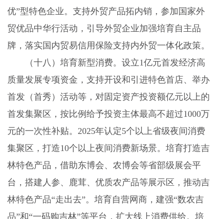
优”型特色企业。支持外贸产品拓内销，参加国家外
贸优品中华行活动，引导外贸企业加强培育自主品
牌，落实国内贸易信用保险支持内外贸一体化政策。
（十八）培育新型消费。
设立
1
亿元首发经济高
质量发展专项资金，支持开设和引进特色首店、举办
首发（首秀）活动等，对固定资产投资额亿元以上的
首发集聚区，按比例给予投资主体最高不超过
1000
万
元的一次性补贴。
2025
年认定
5
个以上省级夜间消费
集聚区，打造
10
个以上夜间消费新场景。培育打造吉
林特色产品，借助东博会、农博会等省部级展会平
台，搭建人参、鹿茸、优质农产品等展示区，推动吉
林特色产品“走出去”。培育自营网商，建强“数农吉
品”和“一码购吉林”等平台，扩大线上消费供给。培