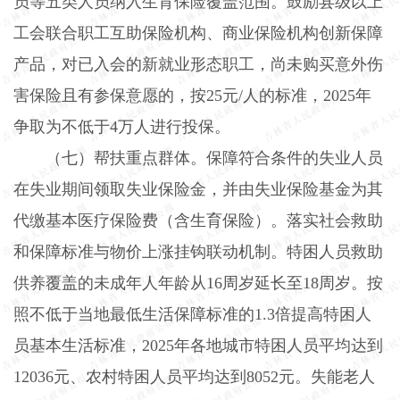
员等五类人员纳入生育保险覆盖范围。鼓励县级以上
工会联合职工互助保险机构、商业保险机构创新保障
产品，对已入会的新就业形态职工，尚未购买意外伤
害保险且有参保意愿的，按
25
元
/
人的标准，
2025
年
争取为不低于
4
万人进行投保。
（七）帮扶重点群体。
保障符合条件的失业人员
在失业期间领取失业保险金，并由失业保险基金为其
代缴基本医疗保险费（含生育保险）。落实社会救助
和保障标准与物价上涨挂钩联动机制。特困人员救助
供养覆盖的未成年人年龄从
16
周岁延长至
18
周岁。按
照不低于当地最低生活保障标准的
1.3
倍提高特困人
员基本生活标准，
2025
年各地城市特困人员平均达到
12036
元、农村特困人员平均达到
8052
元。失能老人