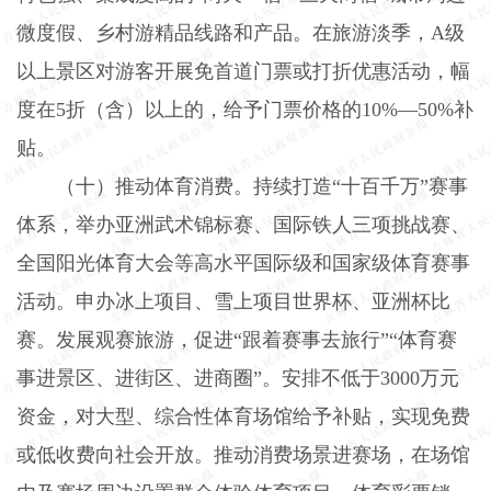
微度假、乡村游精品线路和产品。在旅游淡季，
A
级
以上景区对游客开展免首道门票或打折优惠活动，幅
度在
5
折（含）以上的，给予门票价格的
10%
—
50%
补
贴。
（十）推动体育消费。
持续打造“十百千万”赛事
体系，举办亚洲武术锦标赛、国际铁人三项挑战赛、
全国阳光体育大会等高水平国际级和国家级体育赛事
活动。申办冰上项目、雪上项目世界杯、亚洲杯比
赛。发展观赛旅游，促进“跟着赛事去旅行”“体育赛
事进景区、进街区、进商圈”。安排不低于
3000
万元
资金，对大型、综合性体育场馆给予补贴，实现免费
或低收费向社会开放。推动消费场景进赛场，在场馆