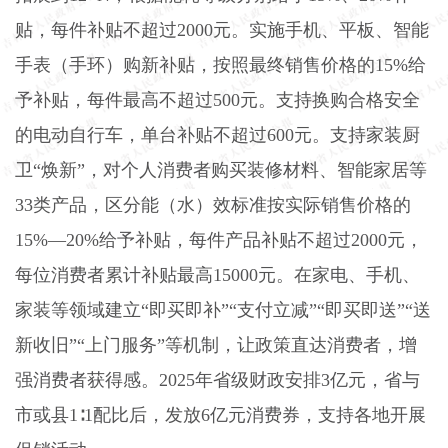
贴，每件补贴不超过
2000
元。实施手机、平板、智能
手表（手环）购新补贴，按照最终销售价格的
15%
给
予补贴，每件最高不超过
500
元。支持换购合格安全
的电动自行车，单台补贴不超过
600
元。支持家装厨
卫“焕新”，对个人消费者购买装修材料、智能家居等
33
类产品，区分能（水）效标准按实际销售价格的
15%
—
20%
给予补贴，每件产品补贴不超过
2000
元，
每位消费者累计补贴最高
15000
元。在家电、手机、
家装等领域建立“即买即补”“支付立减”“即买即送”“送
新收旧”“上门服务”等机制，让政策直达消费者，增
强消费者获得感。
2025
年省级财政安排
3
亿元，省与
市或县
1
∶
1
配比后，发放
6
亿元消费券，支持各地开展