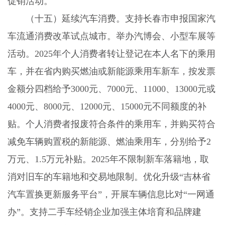
促销活动。
（十五）延续汽车消费。
支持长春市申报国家汽
车流通消费改革试点城市。举办汽博会、小型车展等
活动。
2025
年个人消费者转让登记在本人名下的乘用
车，并在省内购买燃油或新能源乘用车新车，按发票
金额分四档给予
3000
元、
7000
元、
11000
、
13000
元或
4000
元、
8000
元、
12000
元、
15000
元不同额度的补
贴。个人消费者报废符合条件的乘用车，并购买符合
减免车辆购置税的新能源、燃油乘用车，分别给予
2
万元、
1.5
万元补贴。
2025
年不限制新车落籍地，取
消对旧车的车籍地和交易地限制。优化升级“吉林省
汽车置换更新服务平台”，开展车辆信息比对“一网通
办”。支持二手车经销企业加强主体培育和品牌建