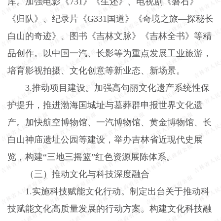
库。加强电影《
731
》《生还》、电视剧《磐石》
《归队》、纪录片《
G331
国道》《奇境之旅—探秘长
白山的奇迹》、图书《吉林文脉》《吉林全书》等精
品创作。以中国一汽、长影等为重点发展工业旅游，
培育影视拍摄、文化创意等新业态、新场景。
3.
推动项目建设。加强高句丽文化遗产系统性保
护提升，推进渤海国城址与墓葬群申报世界文化遗
产。加快航空博物馆、一汽博物馆、黄金博物馆、长
白山神庙遗址公园等建设，举办吉林省近现代史展
览，构建“三地三摇篮”红色资源展陈体系。
（三）推动文化与科技深度融合
1.
实施科技赋能文化行动。制定出台关于推动科
技赋能文化高质量发展的行动方案。构建文化科技融