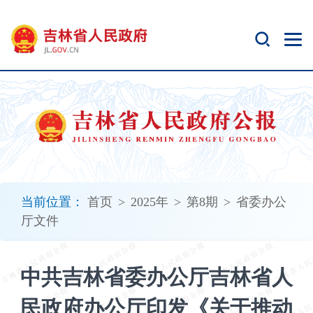
新
窗
口
打
开
无
障
碍
说
明
页
面,
当前位置：
首页
>
2025年
>
第8期
>
省委办公
按
厅文件
Alt
加
波
中共吉林省委办公厅吉林省人
浪
键
民政府办公厅印发《关于推动
打