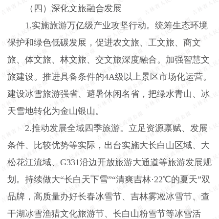
（四）深化文旅融合发展
1.
实施旅游万亿级产业攻坚行动。统筹生态环境
保护和绿色低碳发展，促进农文旅、工文旅、商文
旅、体文旅、林文旅、交文旅深度融合。加强智慧文
旅建设。推进具备条件的
4A
级以上景区市场化运营。
建设冰雪旅游强省、避暑休闲名省，把绿水青山、冰
天雪地转化为金山银山。
2.
推动发展全域四季旅游。立足资源禀赋、发展
条件、比较优势等实际，出台实施大长白山区域、大
松花江流域、
G331
沿边开放旅游大通道等旅游发展规
划。持续做大“长白天下雪”“清爽吉林·
22
℃的夏天”双
品牌，高质量办好长春冰雪节、吉林雾凇冰雪节、查
干湖冰雪渔猎文化旅游节、长白山粉雪节等冰雪活