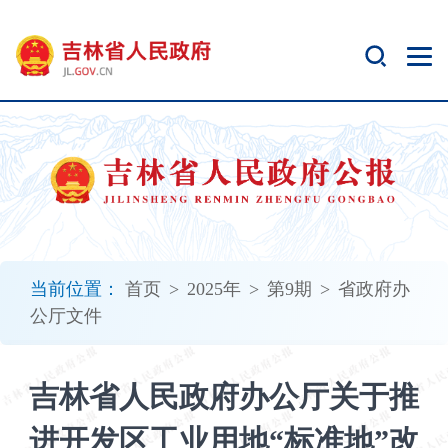
新
窗
口
打
开
无
障
碍
说
明
页
面,
当前位置：
首页
>
2025年
>
第9期
>
省政府办
按
公厅文件
Alt
加
波
吉林省人民政府办公厅关于推
浪
键
进开发区工业用地“标准地”改
打