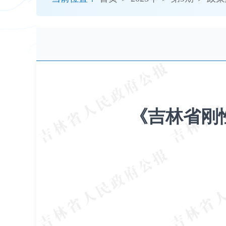
开
导
盲
模
式
《吉林省刚