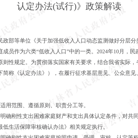
认定办法
(
试行
)
》政策解读
民政部等单位《关于加强低收入人口动态监测做好分层分
庭成员作为六类“低收入人口”中的一类。
2024
年
10
月，民
原则性规定。为贯彻落实国家有关要求，结合我省实际，
下简称《认定办法》），在履行征求基层意见、公众意见
确适用范围、遵循原则、职责分工等。
。明
确刚性支出困难家庭财产和支出具体认定条件，对共
最低生活保障审核确认办法》相关规定执行。
。
明确刚性支出困难家庭按照申请、受理、审核、认定等程