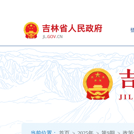
新
窗
口
打
开
无
障
碍
说
明
页
面,
按
Alt
加
波
浪
键
打
当前位置：
首页
>
2025年
>
第9期
>
政策