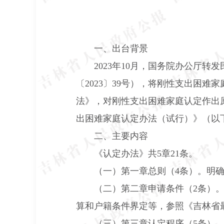
一、出台背景
2023
年
10
月，国务院办公厅转发
〔
2023
〕
39
号），将刚性支出困难家
法》，对刚性支出困难家庭认定作出
出困难家庭认定办法（试行）》（以
二、主要内容
《认定办法》共
5
章
21
条。
（一）第一章总则（
4
条）。
明
（二）第二章申请条件（
2
条）
算和户籍条件界定等，参照《吉林省
（三）第三章认定程序（
5
条）