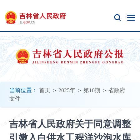
新
窗
口
打
开
无
障
碍
说
明
页
面,
当前位置：
首页
>
2025年
>
第10期
>
省政府
按
文件
Alt
加
波
吉林省人民政府关于同意调整
浪
键
引嫩入白供水工程洋沙泡水库
打