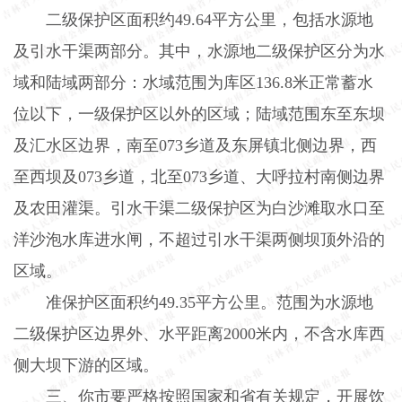
二级保护区面积约
49.64
平方公里，包括水源地
及引水干渠两部分。其中，水源地二级保护区分为水
域和陆域两部分：水域范围为库区
136.8
米正常蓄水
位以下，一级保护区以外的区域；陆域范围东至东坝
及汇水区边界，南至
073
乡道及东屏镇北侧边界，西
至西坝及
073
乡道，北至
073
乡道、大呼拉村南侧边界
及农田灌渠。引水干渠二级保护区为白沙滩取水口至
洋沙泡水库进水闸，不超过引水干渠两侧坝顶外沿的
区域。
准保护区面积约
49.35
平方公里。范围为水源地
二级保护区边界外、水平距离
2000
米内，不含水库西
侧大坝下游的区域。
三、你市要严格按照国家和省有关规定，开展饮