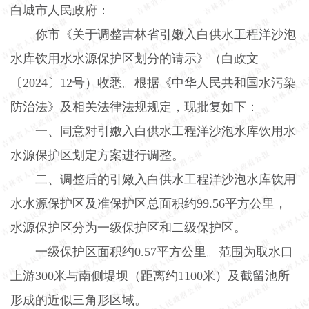
白城市人民政府：
你市《关于调整吉林省引嫩入白供水工程洋沙泡
水库饮用水水源保护区划分的请示》（白政文
〔
2024
〕
12
号）收悉。根据《中华人民共和国水污染
防治法》及相关法律法规规定，现批复如下：
一、同意对引嫩入白供水工程洋沙泡水库饮用水
水源保护区划定方案进行调整。
二、调整后的引嫩入白供水工程洋沙泡水库饮用
水水源保护区及准保护区总面积约
99.56
平方公里，
水源保护区分为一级保护区和二级保护区。
一级保护区面积约
0.57
平方公里。范围为取水口
上游
300
米与南侧堤坝（距离约
1100
米）及截留池所
形成的近似三角形区域。