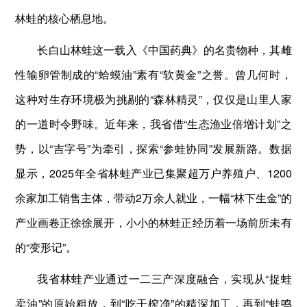
林蛙的核心栖息地。
长白山林蛙这一载入《中国药典》的名贵物种，其雌
性输卵管制成的“蛤蟆油”素有“软黄金”之誉。曾几何时，
这种对生存环境极为挑剔的“森林精灵”，仅仅是山里人家
的一道时令野味。近年来，我省借“生态渔业倍增计划”之
势，以“吉字号”为牵引，探索“参蛙协同”发展新路。数据
显示，2025年全省林蛙产业已集聚超万户养殖户、1200
余家加工销售主体，带动2万余人就业，一幅“林下生金”的
产业画卷正徐徐展开，小小的林蛙正经历着一场前所未有
的“变形记”。
我省林蛙产业通过一二三产深度融合，实现从“捉蛙
卖油”的原始粗放，到“吃干榨净”的精深加工，再到“蛙鸣