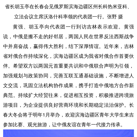
省长胡玉亭在长春会见俄罗斯滨海边疆区州长科热米亚科、
立法会议主席沃洛什科率领的代表团一行。张野 摄
黄强、胡玉亭向代表团一行到访吉林表示欢迎。黄强
说，中俄是搬不走的好邻居，两国人民在世界反法西斯战争
中并肩奋战，赢得伟大胜利，结下深厚情谊。近年来，吉林
省对俄合作持续深化，滨海边疆区成为我省对俄合作首要伙
伴。希望双方以两国元首重要共识和中俄联合声明为引领，
加强规划与政策协同，完善互联互通基础设施，不断增进人
文交流，巩固立法机构协作成果，携手打造中俄地方合作新
典范。持续扩大经贸往来，促进相互投资，积极推进跨境旅
游项目，为企业提供良好营商环境和长期稳定法治保护。长
春大冬会将于明年1月举办，欢迎滨海边疆区青年大学生来吉
参加比赛、观光旅游，让中俄友谊在青年一代接力传承。