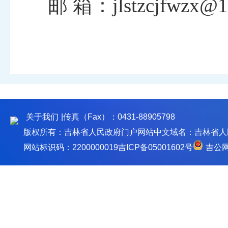
邮
箱：
jlstzcjfwzx@