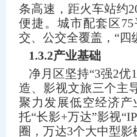
条高速，距火车站约
2
便捷。城市配套区
75
交、公交全覆盖，“四
1.3.2产业基础
净月区
坚持
“
3
强
2
优
造、影视文旅三个主
聚力发展低空经济产
托
“
长影
+
万达
”
影视
“
I
圈，万达
3
个大中型影