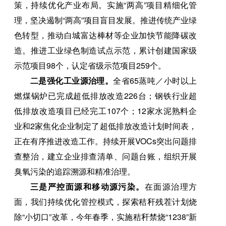
策，持续优化产业布局。实施“两高”项目精细化管
理，坚决遏制“两高”项目盲目发展。推进传统产业绿
色转型，推动白城富达棒材等企业加快节能降碳改
造。推进工业绿色制造试点示范，累计创建国家级
示范项目98个，认定省级示范项目259个。
二是强化工业源治理。
全省65蒸吨／小时以上
燃煤锅炉已完成超低排放改造226台；钢铁行业超
低排放改造项目已经完工107个；12家水泥熟料企
业和2家焦化企业制定了超低排放改造计划时间表，
正在有序推进改造工作。持续开展VOCs突出问题排
查整治，建立企业排查清单、问题台账，组织开展
臭氧污染的追踪溯源和精准治理。
三是严控面源和移动源污染。
在面源治理方
面，我们持续优化管控模式，探索秸秆残茬计划烧
除“小切口”改革，今年春季，实施秸秆禁烧“1238”新