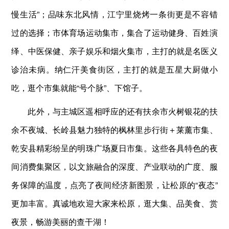
慢生活”；品味东北风情，江宁里烧烤一条街更是不容错
过的选择；市体育场运动集市，集合了运动健身、百姓演
绎、中医保健、亲子娱乐和烟火集市，主打的就是名医义
诊治未病。纳仁汗美食街区，主打的就是五星大厨做小
吃，逛个市集就能“号个脉”、下馆子。
此外，与主城区遥相呼应的还有扶余市火树银花的扶
余不夜城、长岭县魅力独特的枫林里步行街＋莱薰市集、
乾安县精彩纷呈的明珠广场夏日市集。这些各具特色的夜
间消费集聚区，以文旅融合的深度、产业联动的广度、服
务保障的温度，点亮了夜间经济新图景，让松原的“夜态”
更加丰富。真诚地欢迎大家来松原，逛大集、品美食、赏
夜景，畅游美丽的查干湖！