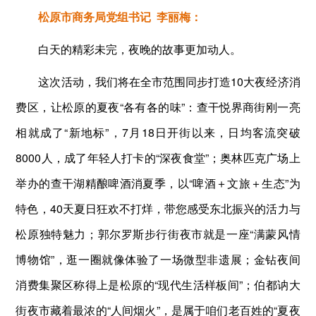
松原市商务局党组书记 李丽梅：
白天的精彩未完，夜晚的故事更加动人。
这次活动，我们将在全市范围同步打造10大夜经济消
费区，让松原的夏夜“各有各的味”：查干悦界商街刚一亮
相就成了“新地标”，7月18日开街以来，日均客流突破
8000人，成了年轻人打卡的“深夜食堂”；奥林匹克广场上
举办的查干湖精酿啤酒消夏季，以“啤酒＋文旅＋生态”为
特色，40天夏日狂欢不打烊，带您感受东北振兴的活力与
松原独特魅力；郭尔罗斯步行街夜市就是一座“满蒙风情
博物馆”，逛一圈就像体验了一场微型非遗展；金钻夜间
消费集聚区称得上是松原的“现代生活样板间”；伯都讷大
街夜市藏着最浓的“人间烟火”，是属于咱们老百姓的“夏夜