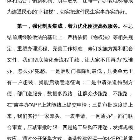
体相结合，创新机制、筑牢底线，让每一部加装电梯都成
为连通民心的“幸福梯”，切实把这件民生实事办实办好。
第一，强化制度集成，着力优化便捷高效服务。
在总
结前期经验做法的基础上，严格依据《物权法》等相关规
定，重塑办理流程、完善工作标准，修订实施方案和配套
文件。我们彻底简化全流程手续，让大家不用再为“找谁
办、怎么办”犯愁。一是启动门槛降到最低，只要单元里
有一户想装，就能启动意愿征询；二是申请渠道特别方
便，部门送服务，数据多跑路，让群众少跑路、不跑路，
在“吉事办”APP上就能线上提交申请；三是审批速度提上
来，我们实行“一家牵头、一表申请、一网通办”，部门联
合审查，压减审批时限；四是施工采购不用愁，发挥规模
效应，通过公开征集方式，遴选投建管运一体化EPC总承