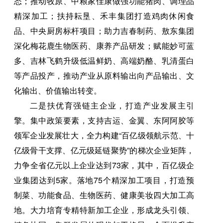
态；推动牧原、中粮家佳康做强功能猪肉、调理品
精深加工；扶持耘垦、禾丰集团打造鸡肉休闲食
品、中央厨房标杆项目；助力吉春制药、敖东集团
深化梅花鹿生物医药、康养产品研发；赋能妙可蓝
多、吉林飞鹤升级低温鲜奶、高端奶酪、乳清蛋白
等产品投产，推动产业从原料输出向产品输出、文
化输出、价值输出转变。
二是扶优育强链主企业，打造产业发展主引
擎。集中政策要素，支持吉运、金翼、东阿阿胶等
领军企业发展壮大，全力构建“百亿级领航示范、十
亿级骨干支撑、亿元级延链聚势”的梯次企业矩阵，
力争全省亿元以上企业达到73家，其中，百亿级企
业集团达到5家。落地75个精深加工项目，打造预
制菜、功能食品、生物医药、健康美妆四大加工高
地。大力培育专精特新加工企业，形成龙头引领、