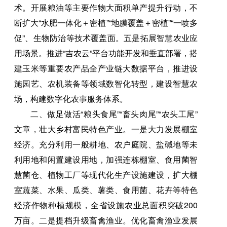
术。开展粮油等主要作物大面积单产提升行动，不
断扩大“水肥一体化＋密植”“地膜覆盖＋密植”“一喷多
促”、生物防治等技术覆盖面。五是拓展智慧农业应
用场景。推进“吉农云”平台功能开发和垂直部署，搭
建玉米等重要农产品全产业链大数据平台，推进设
施园艺、农机装备等领域数智化转型，建设智慧农
场，构建数字化农事服务体系。
二、做足做活“粮头食尾”“畜头肉尾”“农头工尾”
文章，壮大乡村富民特色产业。一是大力发展棚室
经济。充分利用一般耕地、农户庭院、盐碱地等未
利用地和闲置建设用地，加强连栋棚室、食用菌智
慧菌仓、植物工厂等现代化生产设施建设，扩大棚
室蔬菜、水果、瓜类、薯类、食用菌、花卉等特色
经济作物种植规模，全省设施农业总面积突破200
万亩。二是提档升级畜禽渔业。优化畜禽渔业发展