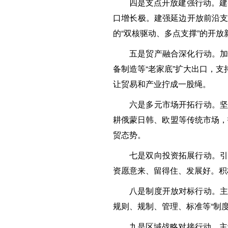
四是支点开放建强行动。建
口增长极。建强延边开放前沿支
的“双核驱动、多点支撑”的开放
五是贸产融合深化行动。加
备制造等“老家底”扩大出口，
让贸易和产业拧成一股绳。
六是多元市场开拓行动。坚
耕俄蒙日韩、欧盟等传统市场，
贸态势。
七是双向投资拓展行动。引
资愿意来、留得住、发展好。积
八是制度开放对标行动。主
规则、规制、管理、标准等“制
九是区域战略对接行动。主