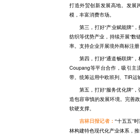
打造外贸创新发展高地。发展跨
模，丰富消费市场。
第三，打好“产业赋能牌”
纺织等优势产业，持续开展“数
率。支持企业开展境外商标注册
第四，打好“通道畅联牌”
Coupang等平台合作，吸
带。统筹运用中欧班列、TIR运
第五，打好“服务优化牌”
造包容审慎的发展环境。完善政
软硬支撑。
吉林日报记者：
“十五五”
林构建特色现代化产业体系，推