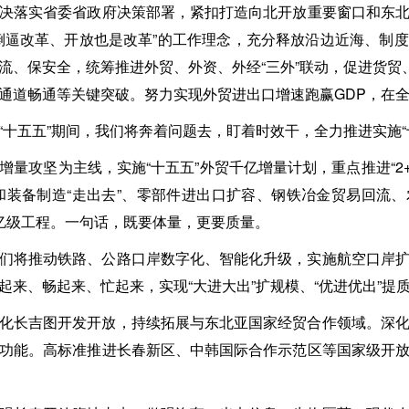
决落实省委省政府决策部署，紧扣打造向北开放重要窗口和东
倒逼改革、开放也是改革”的工作理念，充分释放沿边近海、制
流、保安全，统筹推进外贸、外资、外经“三外”联动，促进货贸、
通道畅通等关键突破。努力实现外贸进出口增速跑赢GDP，在
“十五五”期间，我们将奔着问题去，盯着时效干，全力推进实施“
增量攻坚为主线，实施“十五五”外贸千亿增量计划，重点推进“2
程和装备制造“走出去”、零部件进出口扩容、钢铁冶金贸易回流
亿级工程。一句话，既要体量，更要质量。
们将推动铁路、公路口岸数字化、智能化升级，实施航空口岸
来、畅起来、忙起来，实现“大进大出”扩规模、“优进优出”提质
化长吉图开发开放，持续拓展与东北亚国家经贸合作领域。深
功能。高标准推进长春新区、中韩国际合作示范区等国家级开
。