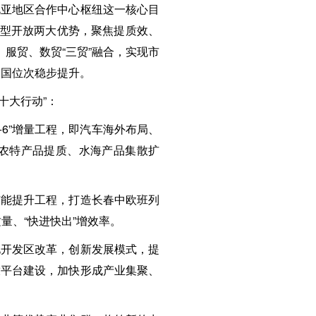
北亚地区合作中心枢纽这一核心目
度型开放两大优势，聚焦提质效、
服贸、数贸“三贸”融合，实现市
全国位次稳步提升。
十大行动”：
+6”增量工程，即汽车海外布局、
、农特产品提质、水海产品集散扩
扩能提升工程，打造长春中欧班列
量、“快进快出”增效率。
化开发区改革，创新发展模式，提
放平台建设，加快形成产业集聚、