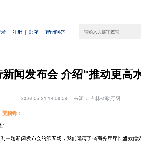
注册
邮箱
智能问答
登录
新闻发布会 介绍“推动更高
2026-05-21 14:08:08
来源：
吉林省政府网
 贾鹏锋：
好！
’”系列主题新闻发布会的第五场，我们邀请了省商务厅厅长盛效儒