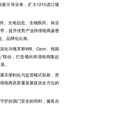
展示等业务，扩大1210进口规
零部件、光电信息、生物医药、袜业
业带，提升优势产业跨境电商渗透
化、品牌化出海。
化与俄罗斯WB、Ozon、韩国
仓”联动，打造俄向跨境电商隆起
体系。
动通关便利化与监管模式创新，营
跨境电商高质量发展提供全方位的
在守护好国门安全的同时，服务吉