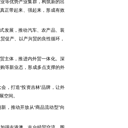
农业等优势产业集群，构筑新的出
”真正带起来、强起来，形成有效
模式发展，推动汽车、农产品、装
以贸促产、以产兴贸的良性循环，
外贸主体，推进内外贸一体化。深
采购等新业态，形成多点支撑的外
会，打造“投资吉林”品牌，让外
展空间。
新，推动开放从“商品流动型”向
，加强吉港澳、吉台经贸交流，围