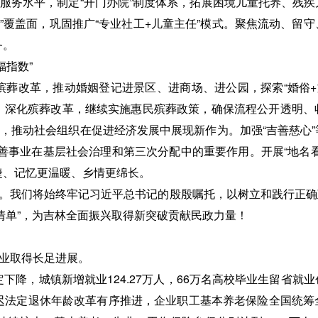
”服务水平，制定“开门办院”制度体系，拓展困境儿童托养、残
程”覆盖面，巩固推广“专业社工+儿童主任”模式。聚焦流动、留
务。
福指数”
葬改革，推动婚姻登记进景区、进商场、进公园，探索“婚俗+
长；深化殡葬改革，继续实施惠民殡葬政策，确保流程公开透明
度，推动社会组织在促进经济发展中展现新作为。加强“吉善慈心
挥慈善事业在基层社会治理和第三次分配中的重要作用。开展“地名
捷、记忆更温暖、乡情更绵长。
人。我们将始终牢记习近平总书记的殷殷嘱托，以树立和践行正确政
福清单”，为吉林全面振兴取得新突破贡献民政力量！
事业取得长足进展。
下降，城镇新增就业124.27万人，66万名高校毕业生留省就
迟法定退休年龄改革有序推进，企业职工基本养老保险全国统筹