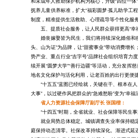
和未成年人救助保护机构为核心，升级“四位一体
抚养儿童供养标准，扩大“福彩圆梦·孤儿助学工
制度，精准提供生活救助、心理疏导等个性化服
五、提质社会服务，让人民群众获得更高“幸
婚丧嫁娶皆为民生，我们将持续深化婚俗和殡
头、山为证”为品牌，让“甜蜜事业”带动消费增
势产业、重点行业“吉字号”品牌社会组织培育力
续开展“圆梦大学”“善行边疆”等活动，充分发
地名文化保护与活化利用，让老百姓的出行更便
“十五五”蓝图已经绘就，关键在干、根本在
大事”，以过硬作风把群众的“急难愁盼”变为“幸
省人力资源社会保障厅副厅长 张国楷：
“十四五”时期，全省就业、社会保障等民生
就业局势总体稳定。城镇调查失业率保持稳定
庭保持动态清零。社保改革持续深化。渐进式延