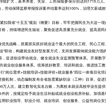
扩大，基本养老、失业、工伤保险参保分别达到1715万人、291
，劳动保障监察举报投诉案件结案率达到100%，治理欠薪成
，紧扣我省“十五五”规划《纲要》目标，牢牢把握民生为大这一
富裕，持续增进民生福祉，聚焦促进高质量充分就业、提高居民
业优先战略，抓紧抓实抓好就业这个最大的民生工程、民心工程
“五业”联动，构建就业友好型发展方式，支持发展吸纳就业能力强
系，促进创业带动就业。健全就业失业监测预警体系。开展数字赋
公共就业创业服务体系。统筹抓好教育、培训和就业。推进技工
推行“岗位需求+技能培训+技能评价+就业服务”四位一体项目化
对接机制，动态编制发布全省急需紧缺职业（工种）目录。促进
00万人次。建立数智化实名台账，为离校未就业高校毕业生提供“
条件的，按规定给予就业生活补贴或就业创业租房补贴。加强基
运用职业指导、职业介绍、就业培训、创业服务、公益性岗位安