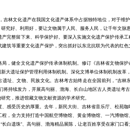
作用，吉林文化遗产在我国文化遗产体系中占据独特地位，对于维护
、研究好、利用好，要让文物属于人民、服务人民，让千年文脉
遗产完整留下来、科学保护好。要深入实施文化遗产保护传承工
代建筑等重要文化遗产保护，突出抓好以东北抗联为代表的红色
格局，健全文化遗产保护传承体制机制。修订《吉林省文物保护
创新大遗址保护管理利用体制机制。深化文博单位体制机制改革
古遗址、文物、民族文化。吉林考古始终走在全国前列，“吉林东
我们将持续发力，开展高句丽、渤海、长白山地区古人类遗址考古
物研究，推进馆藏文物文献资源的学术研究。
度、感受历史的厚重。去年，新民大街、吉林省音乐厅、松苑咖
工程，全力支持打造中国航空博物馆、黄金博物馆、一汽博物馆
出“长白遗珠”、高句丽、渤海精品展陈，让老百姓享受在家门口