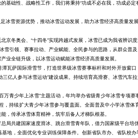
的基础性、战略性工作，我们将秉持“功成不必在我，功成必定
立足冰雪资源优势，推动冰雪运动发展，助力冰雪经济高质量发
北京冬奥会、“十四冬”实现跨越式发展，冰雪已成为我省辨识
照冰雪引领、赛事拉动、产业赋能、全民参与的思路，从群众普
雪产业全链升级，以冰雪运动赋能冰雪经济高质量发展。
月潭瓦萨国际滑雪节，打造世界级冰雪赛事标杆和对外开放窗口
动三亿人参与冰雪运动”建设成果。持续培育高滑赛、冰雪汽车
百万青少年上冰雪”主题活动，年均举办省级青少年冰雪专项赛
程，持续扩大青少年冰雪参与覆盖面。全面普及中小学冰雪体
技能，传承冰雪体育精神，筑牢后备人才梯队根基。
总局共建国家速度滑冰、跳台滑雪青年队，借力国家级平台培优
练基地，全面优化专业训练保障条件。创新省队市办、省队校办