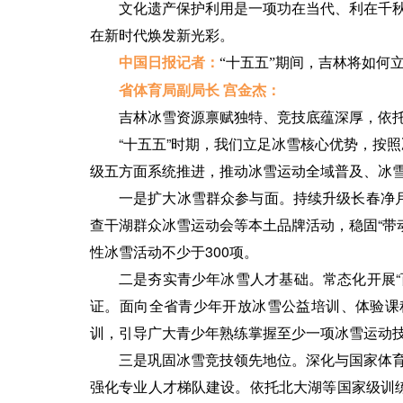
文化遗产保护利用是一项功在当代、利在千秋
在新时代焕发新光彩。
中国日报记者：
“十五五”期间，吉林将如何
省体育局副局长 宫金杰：
吉林冰雪资源禀赋独特、竞技底蕴深厚，依托
“十五五”时期，我们立足冰雪核心优势，按
级五方面系统推进，推动冰雪运动全域普及、冰
一是扩大冰雪群众参与面。持续升级长春净
查干湖群众冰雪运动会等本土品牌活动，稳固“带
性冰雪活动不少于300项。
二是夯实青少年冰雪人才基础。常态化开展“
证。面向全省青少年开放冰雪公益培训、体验课
训，引导广大青少年熟练掌握至少一项冰雪运动
三是巩固冰雪竞技领先地位。深化与国家体育
强化专业人才梯队建设。依托北大湖等国家级训