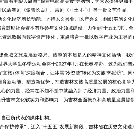
展“跟着电影去旅游”“跟着电影品美食”等活动，为大家提供更
创排民族舞剧《傲雪长白》、吉剧《寸土寸心》等一批文艺作品。
活文化经济增长动能。坚持以文兴业、以产兴文，组织实施文化
育鼓励社会资本有序参与文化领域建设，力争到“十五五”末，全
化资源数据向数字资产转化，重点培育一批以数字产业为主导的
建全域文旅发展新格局。旅游的本质是人的精神文化活动。我
世界大学生冬季运动会将于2027年1月在长春举办，这为我们
文旅+体育”深度融合，让冰雪“冷资源”转化为文旅“热经济”。同
、培育新动能、塑造新优势，打造吉林文旅高质量发展的核心竞争
心的力量，经常在不知不觉中就融入到了经济力量、政治力量和
提升吉林文化软实力和影响力，为吉林全面振兴和高质量发展提
下自己所代表的媒体机构。
遗产保护传承”，迈入“十五五”发展新阶段，吉林省在历史文化