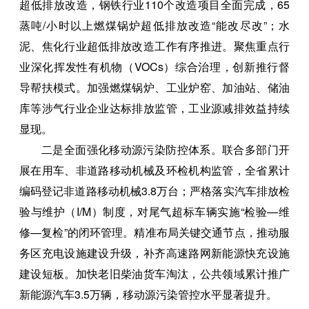
超低排放改造，钢铁行业110个改造项目全面完成，65
蒸吨/小时以上燃煤锅炉超低排放改造“能改尽改”；水
泥、焦化行业超低排放改造工作有序推进。聚焦重点行
业深化挥发性有机物（VOCs）综合治理，创新推行督
导帮扶模式。加强燃煤锅炉、工业炉窑、加油站、储油
库等涉气行业企业达标排放监管，工业源减排效益持续
显现。
二是全面强化移动源污染防控体系。联合多部门开
展在用车、非道路移动机械及环检机构监管，全省累计
编码登记非道路移动机械3.8万台；严格落实汽车排放检
验与维护（I/M）制度，对尾气超标车辆实施“检验—维
修—复检”的闭环管理。精准布局关键交通节点，推动服
务区充电设施建设升级，补齐高速路网新能源快充设施
建设短板。加快老旧柴油货车淘汰，公共领域累计推广
新能源汽车3.5万辆，移动源污染管控水平显著提升。