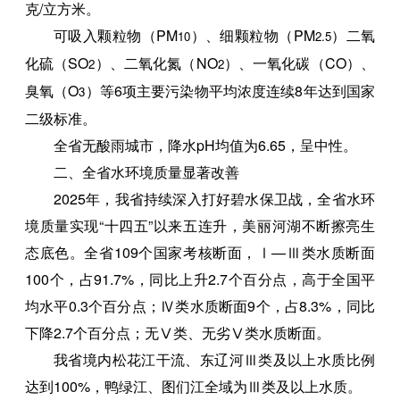
克/立方米。
可吸入颗粒物（PM
）、细颗粒物（PM
）二氧
10
2.5
化硫（SO
）、二氧化氮（NO
）、一氧化碳（CO）、
2
2
臭氧（O
）等6项主要污染物平均浓度连续8年达到国家
3
二级标准。
全省无酸雨城市，降水pH均值为6.65，呈中性。
二、全省水环境质量显著改善
2025年，我省持续深入打好碧水保卫战，全省水环
境质量实现“十四五”以来五连升，美丽河湖不断擦亮生
态底色。全省109个国家考核断面，Ⅰ—Ⅲ类水质断面
100个，占91.7%，同比上升2.7个百分点，高于全国平
均水平0.3个百分点；Ⅳ类水质断面9个，占8.3%，同比
下降2.7个百分点；无Ⅴ类、无劣Ⅴ类水质断面。
我省境内松花江干流、东辽河Ⅲ类及以上水质比例
达到100%，鸭绿江、图们江全域为Ⅲ类及以上水质。