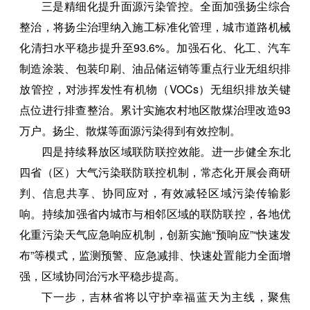
三是精细化提升面源污染管控。全面加强扬尘综合
整治，将扬尘治理纳入施工标准化管理，城市道路机械
化清扫水平稳步提升至93.6%。加强石化、化工、汽车
制造涂装、包装印刷、油品储运销等重点行业无组织排
放管控，对涉挥发性有机物（VOCs）无组织排放关键
点位进行排查整治。累计实施农村地区散煤治理改造93
万户。扬尘、散煤等面源污染得到有效控制。
四是持续释放区域联防联控效能。进一步健全东北
四省（区）大气污染联防联控机制，常态化开展会商研
判、信息共享、协同应对，有效减轻区域污染传输影
响。持续加强省内城市与相邻区域的联防联控，各地优
化重污染天气应急响应机制，创新实施“预响应”“快速发
布”等模式，监测预警、应急减排、快速处置能力全面增
强，区域协同治污水平稳步提高。
下一步，吉林省将以守护幸福蓝天为主线，聚焦