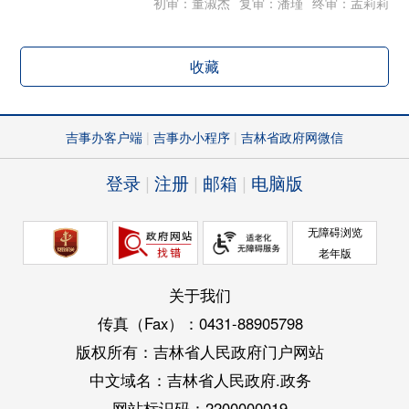
初审：董淑杰
复审：潘瑾
终审：孟莉莉
收藏