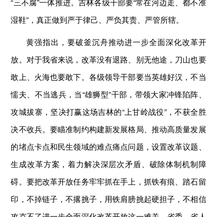
“三不腐”一体推进。吉林各级干部要“常在河边走、都不准
湿鞋”，真正做到严于律己、严负其责、严管所辖。
黄强指出，要破釜沉舟推动进一步全面深化改革开
放。对于我省来说，改革没有退路、别无他途，刀山也要
敢上、火海也要敢下。各级领导干部要当英雄好汉，不当
懦夫、不当逃兵，当“雄狮型”干部，带领大家冲锋陷阵、
攻城拔寨，坚决打赢这场吉林的“上甘岭战役”，不获全胜
决不收兵。要瞄准制约构建新发展格局、推动高质量发展
的堵点卡点和民生领域的难点痛点问题，设置改革议题、
生成改革方案，着力解决深层次矛盾、破除体制机制障
碍。要把改革开放任务牢牢抓在手上，抓铁有痕、踏石留
印，不掉链子，不撂挑子，用铁肩膀挑起硬担子，不相信
攻克不了进一步全面深化改革开放这一难关。省委、省人