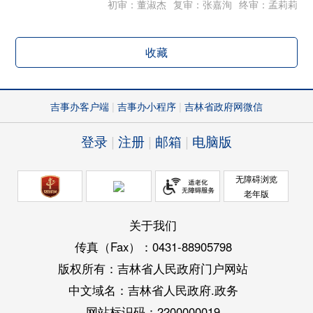
初审：董淑杰
复审：张嘉洵
终审：孟莉莉
收藏