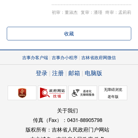
初审：董淑杰
复审：潘瑾
终审：孟莉莉
收藏