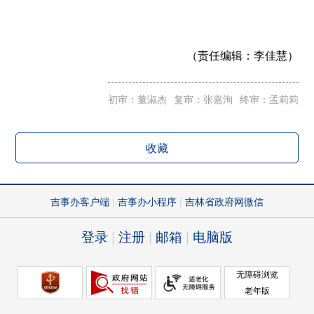
（责任编辑：
李佳慧）
初审：董淑杰
复审：张嘉洵
终审：孟莉莉
收藏