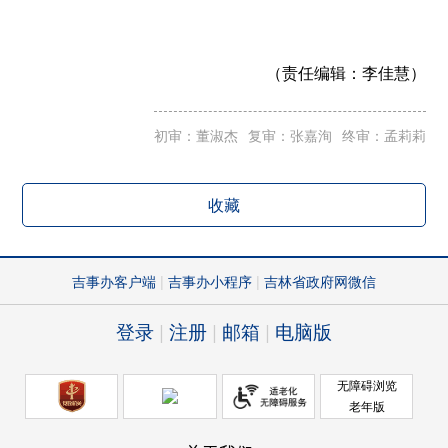
（责任编辑：
李佳慧）
初审：董淑杰
复审：张嘉洵
终审：孟莉莉
收藏