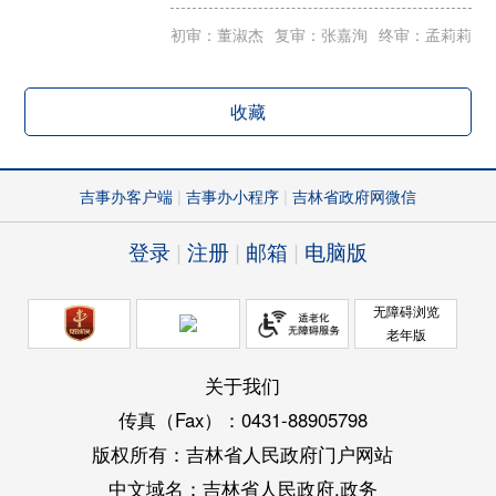
初审：董淑杰
复审：张嘉洵
终审：孟莉莉
收藏