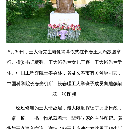
5月30日，王大珩先生雕像揭幕仪式在长春王大珩故居举
行。省委书记黄强、王大珩先生女儿王森，王大珩先生学
生、中国工程院院士姜会林，省及长春市有关领导同志，
中国科学院长春光机所、长春理工大学班子成员向雕像献
花。张野 摄
经过修缮的王大珩故居，最大限度保留了历史原貌，
一桌一椅、一书一物承载着老一辈科学家的奋斗印记。黄
强与王森深入交流，详细了解王大珩先生在这里工作生活