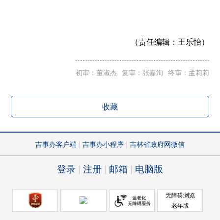
（责任编辑：
王乐怡）
初审：董淑杰
复审：张嘉洵
终审：孟莉莉
收藏