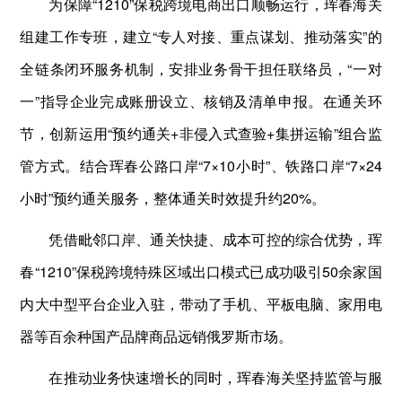
为保障“1210”保税跨境电商出口顺畅运行，珲春海关
组建工作专班，建立“专人对接、重点谋划、推动落实”的
全链条闭环服务机制，安排业务骨干担任联络员，“一对
一”指导企业完成账册设立、核销及清单申报。在通关环
节，创新运用“预约通关+非侵入式查验+集拼运输”组合监
管方式。结合珲春公路口岸“7×10小时”、铁路口岸“7×24
小时”预约通关服务，整体通关时效提升约20%。
凭借毗邻口岸、通关快捷、成本可控的综合优势，珲
春“1210”保税跨境特殊区域出口模式已成功吸引50余家国
内大中型平台企业入驻，带动了手机、平板电脑、家用电
器等百余种国产品牌商品远销俄罗斯市场。
在推动业务快速增长的同时，珲春海关坚持监管与服