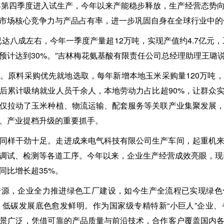
5年第四季度进入试生产，今年以来产能稳步释放，生产经营态势
市场核心竞争力与产品占有率，进一步巩固自身在全球行业中的
达八成左右，今年一季度产量超12万吨，实现产值约4.7亿元，
预计达到30%。”吉林梅花氨基酸有限责任公司总经理助理王璐
。原料采购优先就地选取，每年新增本地玉米采购量120万吨
后累计吸纳就业人员千余人，本地劳动力占比超90%，让群众
仅拉动了玉米种植、物流运输、配套服务等关联产业集聚发展
、产业提档升级的重要抓手。
同样干劲十足。走进成来电气科技有限公司生产车间，起重机
调试、检测等各道工序。今年以来，企业生产经营成效亮眼，现已
同比增长超35%。
资源，企业全力推进绿色工厂建设，如今生产全流程已实现绿色
低碳发展底色愈发鲜明。作为国家级专精特新“小巨人”企业
景广泛，凭借可靠的产品质量与前沿技术，合作客户覆盖国内