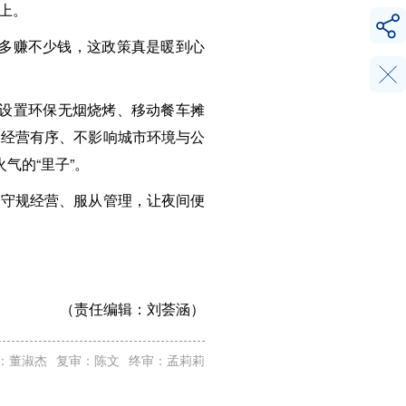
上。
能多赚不少钱，这政策真是暖到心
侧设置环保无烟烧烤、移动餐车摊
保经营有序、不影响城市环境与公
气的“里子”。
，守规经营、服从管理，让夜间便
（责任编辑：
刘荟涵）
：董淑杰
复审：陈文
终审：孟莉莉