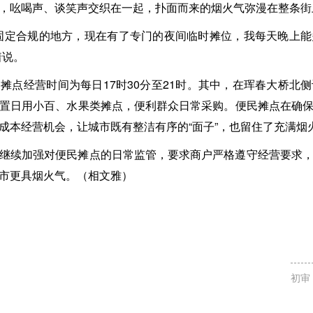
，吆喝声、谈笑声交织在一起，扑面而来的烟火气弥漫在整条街
固定合规的地方，现在有了专门的夜间临时摊位，我每天晚上
着说。
摊点经营时间为每日17时30分至21时。其中，在珲春大桥北
置日用小百、水果类摊点，便利群众日常采购。便民摊点在确
成本经营机会，让城市既有整洁有序的“面子”，也留住了充满烟火
继续加强对便民摊点的日常监管，要求商户严格遵守经营要求
市更具烟火气。（相文雅）
初审