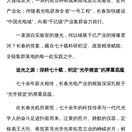
人接续攻关，一系列前沿科研成果陆续走出实验室、走向
产业化；伴随着光电跻身全省“一号工程”，长春加快建设
“中国光电城”，向着“千亿级”产业集群奋力前行。
一束源自实验室的微光，何以铺展千亿产业的璀璨星
河？长春的答案，藏在七十载科研积淀、政策精准赋能、
全链集群落地的每一处实践之中。
追光之源：深耕七十载，积淀“光学摇篮”的厚重底蕴
七十余年薪火相传，长春光电产业的根脉深深扎根于
“光学摇篮”的厚重底蕴。
在长春光机所展馆，七十余年的科技传承与一代代光
学人的奋斗足迹扑面而来。泛黄的照片、静默的仪器，定
格着王大珩、蒋筑英等光学先辈拓荒立业的峥嵘岁月；鲜