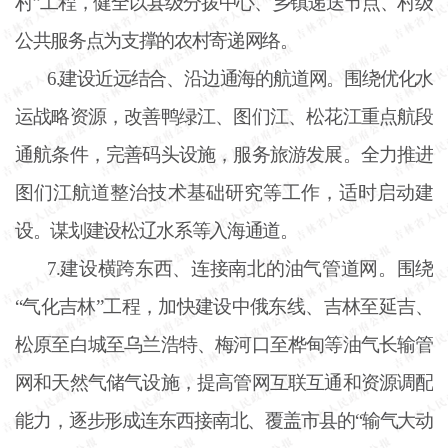
村”工程，健全以县级分拨中心、乡镇递送节点、村级
公共服务点为支撑的农村寄递网络。
6.建设近远结合、沿边通海的航道网。围绕优化水
运战略资源，改善鸭绿江、图们江、松花江重点航段
通航条件，完善码头设施，服务旅游发展。全力推进
图们江航道整治技术基础研究等工作，适时启动建
设。谋划建设松辽水系等入海通道。
7.建设横跨东西、连接南北的油气管道网。围绕
“气化吉林”工程，加快建设中俄东线、吉林至延吉、
松原至白城至乌兰浩特、梅河口至桦甸等油气长输管
网和天然气储气设施，提高管网互联互通和资源调配
能力，逐步形成连东西接南北、覆盖市县的“输气大动