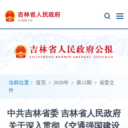
新
窗
口
打
开
无
障
碍
说
明
页
面,
当前位置：
首页
>
2020年
>
第12期
>
省委文
按
件
Alt
加
波
中共吉林省委 吉林省人民政府
浪
键
关于深入贯彻《交通强国建设
打