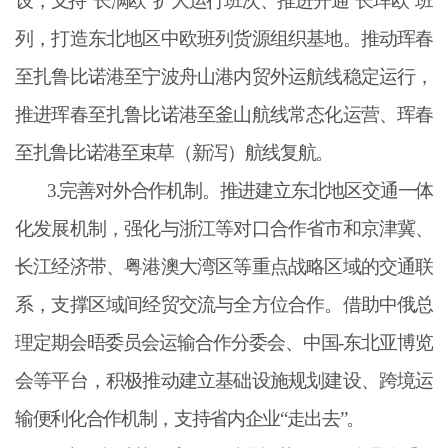
设，支持“长满欧”扩大运行班次、推进开通“长珲欧”班
列，打造东北地区中欧班列货源组织基地。推动珲春
至扎鲁比诺港至宁波舟山港内贸外运航线稳定运行，
推进珲春至扎鲁比诺港至釜山航线常态化运营、珲春
至扎鲁比诺港至束草（新泻）航线复航。
3.完善对外合作机制。推进建立东北地区交通一体
化发展机制，强化与浙江等对口合作省市和京津冀、
长江经济带、粤港澳大湾区等重点战略区域的交通联
系，支撑区域间经贸交流与全方位合作。借助中俄总
理定期会晤委员会运输合作分委会、中国-东北亚博览
会等平台，积极推动建立基础设施规划建设、跨境运
输便利化合作机制，支持省内企业“走出去”。