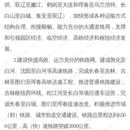
圳、双辽至嫩江、鹤岗至大连和珲春至乌兰浩特、长
白山至白城、集安至双辽），加快形成各种运输方式
结构合理、衔接顺畅、能力充分的大通道格局，支撑
和引领园区经济、临空经济、高铁经济和枢纽经济发
展。
2.建设快捷高效、运力充分的铁路网。建成敦化至
白河、沈阳至白河等高速铁路，完成长春至吉林、吉
林至图们至珲春高铁达速工程。推进普通铁路建设，
吉林枢纽西环线、松江河至长白等项目通车运营，完
成长春至白城、图们至珲春提速改造。积极推进市域
（郊）铁路、城市轨道交通建设。铁路总里程达到650
0公里，高（快）速铁路突破2000公里。