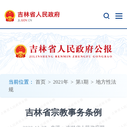
新
窗
口
打
开
无
障
碍
说
明
页
面,
当前位置：
首页
>
2021年
>
第1期
>
地方性法
按
规
Alt
加
波
吉林省宗教事务条例
浪
键
打