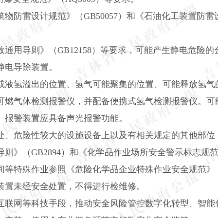
筑物防雷设计规范》（
GB50057
）和《石油化工装置防雷
故通用导则》（
GB12158
）等要求，可能产生静电危险的
静电导除装置。
或液氢溢出的位置、氢气可能聚集的位置、可能释放氢气
可燃气体检测报警仪，并配备便携式氢气检测报警仪。可
。报警装置应具备声光报警功能。
处、危险性较大的设施设备上以及有相关规定的其他部位
导则》（
GB2894
）和《化学品作业场所安全警示标志规
间等特殊作业参照《危险化学品企业特殊作业安全规范》
装置未经安全处置，不得进行检维修。
互联网等科技手段，推动安全风险管控数字化转型、智能