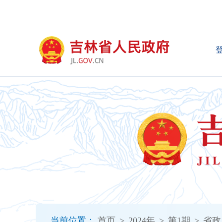
新
窗
口
打
开
无
障
碍
说
明
页
面,
按
Alt
加
波
浪
键
打
当前位置：
首页
>
2024年
>
第1期
>
省政