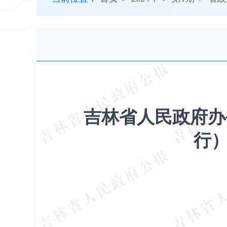
开
导
盲
模
式
吉林省人民政府办
行）