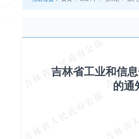
开
导
盲
模
式
吉林省工业和信息
的通