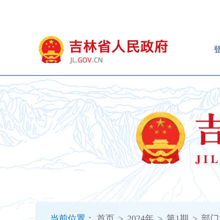
新
窗
口
打
开
无
障
碍
说
明
页
面,
按
Alt
加
波
浪
键
打
当前位置：
首页
>
2024年
>
第1期
>
部门