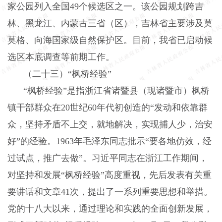
家公园列入全国
49
个候选区之一。该公园规划跨吉
林、黑龙江、内蒙古三省（区），吉林省主要涉及莫
莫格、向海国家级自然保护区。目前，我省已启动候
选区本底调查等前期工作。
（二十三）“枫桥经验”
“枫桥经验”是指浙江省诸暨县（现诸暨市）枫桥
镇干部群众在
20
世纪
60
年代初创造的“发动和依靠群
众，坚持矛盾不上交，就地解决，实现捕人少，治安
好”的经验。
1963
年毛泽东同志批示“要各地仿效，经
过试点，推广去做”。习近平同志在浙江工作期间，
对坚持和发展“枫桥经验”高度重视，先后发表有关重
要讲话和文章
41
次，提出了一系列重要思想和举措。
党的十八大以来，通过理论和实践的全面创新发展，