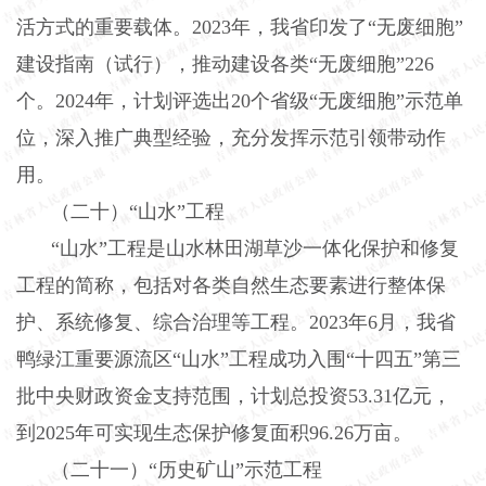
活方式的重要载体。
2023
年，我省印发了“无废细胞”
建设指南（试行），推动建设各类“无废细胞”
226
个。
2024
年，计划评选出
20
个省级“无废细胞”示范单
位，深入推广典型经验，充分发挥示范引领带动作
用。
（二十）“山水”工程
“山水”工程是山水林田湖草沙一体化保护和修复
工程的简称，包括对各类自然生态要素进行整体保
护、系统修复、综合治理等工程。
2023
年
6
月，我省
鸭绿江重要源流区“山水”工程成功入围“十四五”第三
批中央财政资金支持范围，计划总投资
53.31
亿元，
到
2025
年可实现生态保护修复面积
96.26
万亩。
（二十一）“历史矿山”示范工程