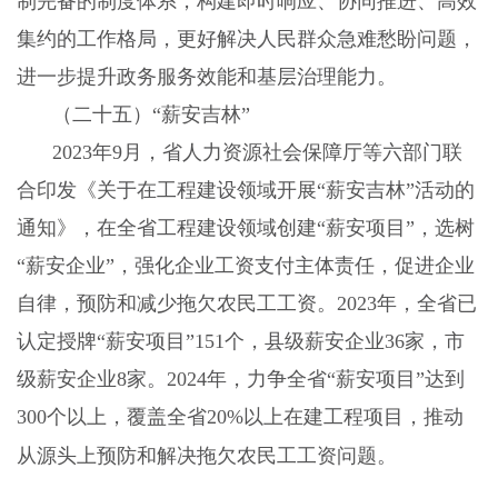
制完备的制度体系，构建即时响应、协同推进、高效
集约的工作格局，更好解决人民群众急难愁盼问题，
进一步提升政务服务效能和基层治理能力。
（二十五）“薪安吉林”
2023
年
9
月，省人力资源社会保障厅等六部门联
合印发《关于在工程建设领域开展“薪安吉林”活动的
通知》，在全省工程建设领域创建“薪安项目”，选树
“薪安企业”，强化企业工资支付主体责任，促进企业
自律，预防和减少拖欠农民工工资。
2023
年，全省已
认定授牌“薪安项目”
151
个，县级薪安企业
36
家，市
级薪安企业
8
家。
2024
年，力争全省“薪安项目”达到
300
个以上，覆盖全省
20%
以上在建工程项目，推动
从源头上预防和解决拖欠农民工工资问题。