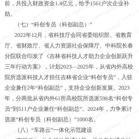
前，共投入财政资金
1.4
亿元，给予
1561
户次企业补
助。
（七）“科创专员（科创副总）”
2022
年
12
月，省科技厅会同省委组织部、省教育
厅、省财政厅、省人力资源社会保障厅、中科院长春
分院联合印发了《吉林省科技人才助力企业创新跃升
三年行动方案》，计划
2023
—
2025
年，从省内外高校
院所选派科技人才担任吉林省企业“科创专员”，入驻
企业兼任
2
年“科创副总”，支持企业创新发展。
2023
年，分两批从省内外
61
所高校院所选派
596
名“科创专
员”到
511
户企业兼任“科创副总”。
2024
年，力争累计
选派“科创专员（科创副总）”
1000
名。
（八）“车路云”一体化示范建设