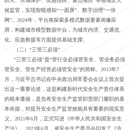
防火、水域保护、应急指挥、重点项目”等领域全天
候监管，实现智能感知“一面屏”、数字治理“一张
网”。
2024
年，平台将探索多模式数据要素画像应
用，构建城市模型数据中台，为城市内涝、交通优
化、应急救援等方面提供基础支撑。
（二）“三管三必须”
“三管三必须”是“管行业必须管安全、管业务必须
管安全、管生产经营必须管安全”的简称。
2013
年
7
月，习近平总书记在中央政治局常委会会议上首次提
出这一重要论述，这是构建新时代安全生产责任体系
的根本遵循，是负有安全生产监管职责部门履职的基
本依据，对提升安全生产监管效能具有重要的现实意
义。
2021
年
6
月，正式写进《中华人民共和国安全生
产法》。
2023
年
6
月，省安全生产委员会印发了《吉