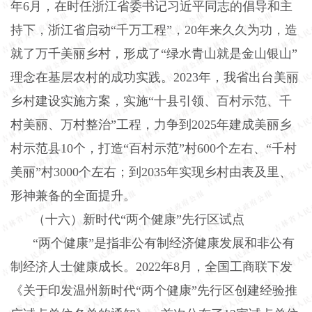
年
6
月，在时任浙江省委书记习近平同志的倡导和主
持下，浙江省启动“千万工程”，
20
年来久久为功，造
就了万千美丽乡村，形成了“绿水青山就是金山银山”
理念在基层农村的成功实践。
2023
年，我省出台美丽
乡村建设实施方案，实施“十县引领、百村示范、千
村美丽、万村整治”工程，力争到
2025
年建成美丽乡
村示范县
10
个，打造“百村示范”村
600
个左右、“千村
美丽”村
3000
个左右；到
2035
年实现乡村由表及里、
形神兼备的全面提升。
（十六）新时代“两个健康”先行区试点
“两个健康”是指非公有制经济健康发展和非公有
制经济人士健康成长。
2022
年
8
月，全国工商联下发
《关于印发温州新时代“两个健康”先行区创建经验推