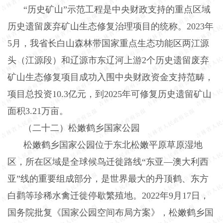
“历史矿山”示范工程是中央财政支持的重点区域
历史遗留废弃矿山生态修复治理项目的统称。
2023
年
5
月，我省长白山森林带国家重点生态功能区两江源
头（江源段）和辽源市东辽河上游
2
个历史遗留废弃
矿山生态修复项目成功入围中央财政资金支持范畴，
项目总投资
10.3
亿元，到
2025
年可修复历史遗留矿山
面积
3.21
万亩。
（二十二）松嫩鹤乡国家公园
松嫩鹤乡国家公园位于东北松嫩平原草原湿地
区，所在区域是全球候鸟迁徙路线“东亚—澳大利西
亚”线的重要组成部分，是世界最大的丹顶鹤、东方
白鹳等珍稀水禽迁徙停歇繁殖地。
2022
年
9
月
17
日，
国务院批复《国家公园空间布局方案》，松嫩鹤乡国