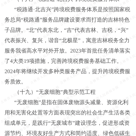
“税路通·北吉兴”跨境税费服务体系是按照国家税
务总局“税路通”服务品牌建设要求而打造的吉林特色
子品牌。“北”代表东北，“吉”代表吉林、吉税，“兴”
代表振兴、复兴，谐音“北极星”，寓意吉林税务全力
服务我省高水平对外开放。
2023
年首批任务清单落实
了
4
大类
19
项措施，完善跨境税费服务基础工作。
2024
年将继续开发多种类服务产品，提升跨境税费服
务质效。
（十九）“无废细胞”典型示范工程
“无废细胞”是指在固体废物源头减量、资源化利
用和无害化处置等方面表现突出的社会生产生活各类
组成单元，是践行“无废城市”建设理念，促进形成资
源节约、环境友好生产方式和简约适度、绿色低碳生