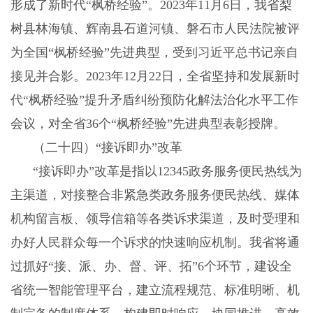
形成了新时代“枫桥经验”。
2023
年
11
月
6
日，我省梨
树县林海镇、辉南县石道河镇、磐石市人民法院被评
为全国“枫桥经验”先进典型，受到习近平总书记亲自
接见并合影。
2023
年
12
月
22
日，全省坚持和发展新时
代“枫桥经验”提升矛盾纠纷预防化解法治化水平工作
会议，对全省
36
个“枫桥经验”先进典型表彰授牌。
（二十四）“接诉即办”改革
“接诉即办”改革是指以
12345
政务服务便民热线为
主渠道，对接整合非紧急类政务服务便民热线、媒体
机构留言板、领导信箱等各类诉求渠道，及时受理和
办好人民群众每一个诉求的快速响应机制。我省将通
过抓好“接、派、办、督、评、拓”
6
个环节，建设全
省统一智能管理平台，建立流程规范、标准明晰、机