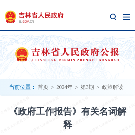
新
窗
口
打
开
无
障
碍
说
明
页
面,
当前位置：
首页
>
2024年
>
第3期
>
政策解读
按
Alt
加
《政府工作报告》有关名词解
波
浪
释
键
打