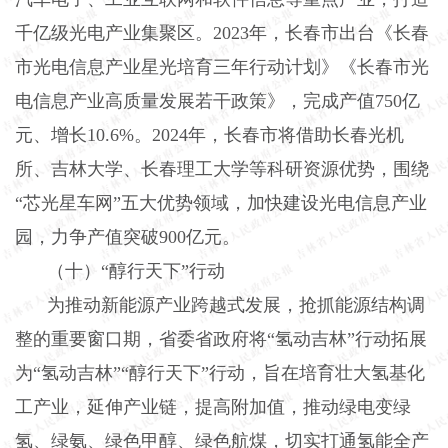
千亿级光电产业集聚区。
2023
年，长春市出台《长春
市光电信息产业星光培育三年行动计划》《长春市光
电信息产业高质量发展若干政策》，完成产值
750
亿
元、增长
10.6%
。
2024
年，长春市将借助长春光机
所、吉林大学、长春理工大学等科研资源优势，围绕
“芯光星车网”五大优势领域，加快建设光电信息产业
园，力争产值突破
900
亿元。
（十）“醇行天下”行动
为推动新能源产业跨越式发展，抢抓能源结构调
整的重要窗口期，省委省政府将“氢动吉林”行动拓展
为“氢动吉林”“醇行天下”行动，旨在培育壮大氢基化
工产业，延伸产业链，提高附加值，推动绿电变绿
氢、绿氨、绿色甲醇、绿色航煤，切实打通氢能全产