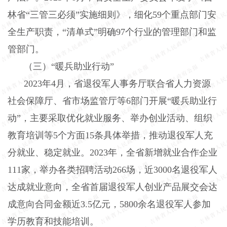
林省“三管三必须”实施细则》，细化
59
个重点部门安
全生产职责，“清单式”明确
97
个行业的管理部门和监
管部门。
（三）“暖兵助业行动”
2023
年
4
月，省退役军人事务厅联合省人力资源
社会保障厅、省市场监管厅等
6
部门开展“暖兵助业行
动”，主要采取优化就业服务、举办创业活动、组织
教育培训等
5
个方面
15
条具体举措，推动退役军人充
分就业、稳定就业。
2023
年，全省新增就业合作企业
111
家，举办各类招聘活动
266
场，近
3000
名退役军人
达成就业意向，全省首届退役军人创业产品展交会达
成意向合同金额近
3.5
亿元，
5800
余名退役军人参加
学历教育和技能培训。