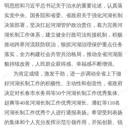
明思想和习近平总书记关于治水的重要论述，认真落
实党中央、国务院和省委、省政府关于强化河湖长制
决策部署，坚决扛起河湖管护政治责任，着力完善河
湖长制工作体系，建立健全行政司法衔接机制，积极
推动跨界河流联防联治，狠抓河湖治理保护重点任务
落实，全力构建社会共管共治格局，推动全省河湖面
貌持续改善，人民群众获得感、幸福感不断增强。
为肯定成绩，激发干劲，进一步调动全省上下做
好河湖长制工作的积极性、主动性和创造性，省政府
决定对长春市水务局等
50
个河湖长制工作优秀集体、
赵爽等
40
名河湖长制工作优秀河湖长、潘虹等
110
名
河湖长制工作优秀个人进行通报表扬。希望受到表扬
的集体和个人充分发挥示范引领作用，开拓创新、锐