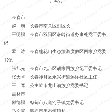
（
40
名）
长春市
赵 爽 长春市南关区副区长
王明福 长春市双阳区奢岭街道办事处党工委书
记
孟 涛 长春莲花山生态旅游度假区四家乡党委
书记
张旭光 长春市九台区胡家回族乡纪工委书记
张天卓 长春净月区永兴街道远洋社区主任
王 骞 公主岭市龙山满族乡党委书记
吉林市
郭德福 桦甸市八道河子镇党委书记
马文宝 磐石市黑石镇镇长