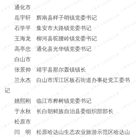
通化市
岳宇轩 辉南县样子哨镇党委书记
石学平 集安市大路镇党委书记
王海龙 柳河县驼腰岭镇党委书记
高亭忠 通化县光华镇党委书记
白山市
张景帅 靖宇县那尔轰镇镇长
兰永杰 白山市浑江区板石街道办事处党工委书
记
姚熙刚 临江市桦树镇党委书记
于永秋 长白朝鲜族自治县委组织部部长
松原市
闫 明 松原哈达山生态农业旅游示范区哈达山