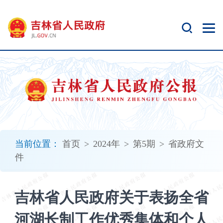
新
窗
口
打
开
无
障
碍
说
明
页
面,
当前位置：
首页
>
2024年
>
第5期
>
省政府文
按
件
Alt
加
波
吉林省人民政府关于表扬全省
浪
键
河湖长制工作优秀集体和个人
打