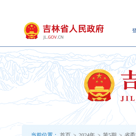
新
窗
口
打
开
无
障
碍
说
明
页
面,
按
Alt
加
波
浪
键
打
当前位置：
首页
>
2024年
>
第5期
>
省委