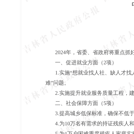
2024
年，省委、省政府将重点抓
一、促进就业方面（
2
项）
1.
实施“想就业找人社、缺人才找
难”问题。
2.
实施提升就业服务质量工程，
二、社会保障方面（
5
项）
3.
提高城乡低保标准，确保不低
4.
为
10
万名有需求的持证残疾人
5.
为
1
万户困难重度残疾人家庭实