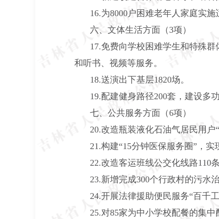
16.
为
8000
户困难老年人家庭实施
六、文体生活方面（
3
项）
17.
免费向学校困难学生和特殊群
和听书、视频等服务。
18.
送演出下基层
1820
场。
19.
配建健身路径
200
套，建设多
七、公共服务方面（
6
项）
20.
改造瓶装液化石油气居民用户“
21.
构建“
15
分钟医保服务圈”，实
22.
改造客运班线公交化线路
110
23.
新增完成
300
个行政村的污水
24.
开展法律援助便民服务“百千工
25.
对
85
家为中小学校配餐的集中