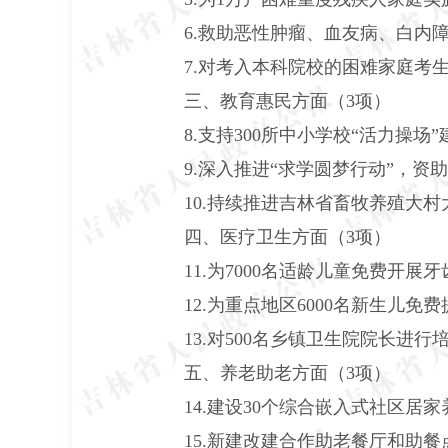
6.
救助恶性肿瘤、血友病、白内
7.
对考入本科院校的困难家庭考
三、教育惠民方面（
3
项）
8.
支持
300
所中小学校“活力操场”
9.
深入推进“求学圆梦行动”，资助
10.
持续推进吉林省畜牧养殖大村
四、医疗卫生方面（
3
项）
11.
为
7000
名适龄儿童免费开展牙
12.
为重点地区
6000
名新生儿免费
13.
对
500
名乡镇卫生院院长进行
五、养老助老方面（
3
项）
14.
建设
30
个综合嵌入式社区居家
15.
新建改建合作助老餐厅和助餐