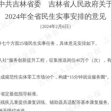
中共吉林省委 吉林省人民政府关
2024
年全省民生实事安排的意见
（
2024
年
2
月
6
日）
好七个方面
25
项民生实事任务，具体意见安排如下。
人社”服务创新提升工程，征集推送岗位
40
万个（次），有
建成规范性实体零工市场
50
个，构建“
15
分钟就业服务圈”
于省定最低指导标准。
和残疾儿童提供康复训练、辅助器具适配等基本康复服务
施无障碍改造。