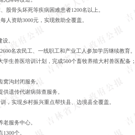
障、股骨头坏死等疾病困难患者
1200
名以上。
生每人资助
3000
元，实现救助全覆盖。
建设。
2600
名农民工、一线职工和产业工人参加学历继续教育
大学生兽医培训计划，完成
500
个畜牧养殖大村兽医配备
齿窝沟封闭服务。
提供遗传代谢病筛查服务。
培训，实现乡村振兴重点帮扶县、边境县全覆盖。
养老服务中心。
点
1300
个。