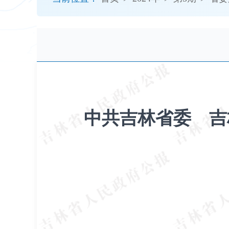
开
导
盲
模
式
中共吉林省委 吉