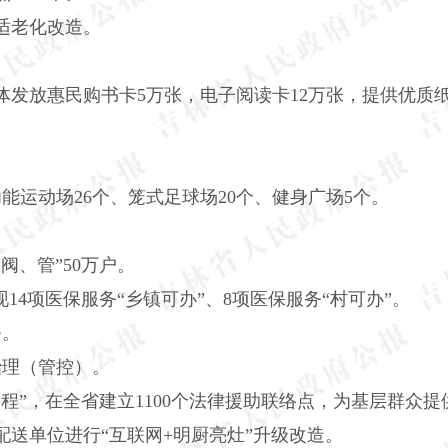
适老化改造。
体发放惠民购书卡
5
万张，电子阅读卡
12
万张，提供优质
功能运动场
26
个、笼式足球场
20
个、健身广场
5
个。
阀、管”
50
万户。
现
14
项医保服务“乡镇可办”、
8
项医保服务“村可办”。
条。
治理（管控）。
程”，在全省建立
1100
个法律援助联络点，为基层群众提
配送单位进行“互联网
+
明厨亮灶”升级改造。