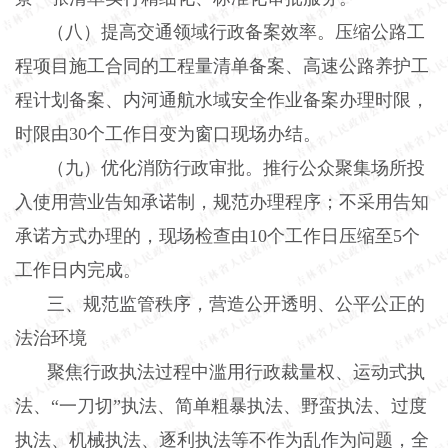
（八）提高交通领域行政备案效率。
压缩公路工
程项目施工合同的工程量清单备案、高速公路养护工
程计划备案、内河通航水域安全作业备案办理时限，
时限由
30
个工作日变为窗口现场办结。
（九）优化消防行政审批。
推行公众聚集场所投
入使用营业告知承诺制，规范办理程序；不采用告知
承诺方式办理的，现场检查由
10
个工作日压缩至
5
个
工作日内完成。
三、规范监管秩序，营造公开透明、公平公正的
法治环境
聚焦行政执法过程中滥用行政裁量权、运动式执
法、“一刀切”执法、简单粗暴执法、野蛮执法、过度
执法、机械执法、逐利执法等不作为乱作为问题，全