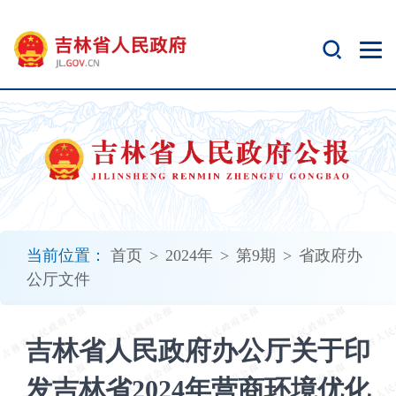
新
窗
口
打
开
无
障
碍
说
明
页
面,
当前位置：
首页
>
2024年
>
第9期
>
省政府办
按
公厅文件
Alt
加
波
吉林省人民政府办公厅关于印
浪
键
发吉林省2024年营商环境优化
打