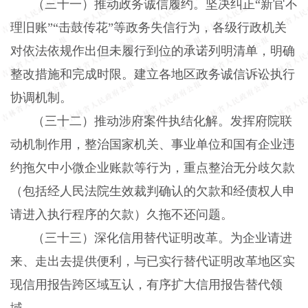
（三十一）推动政务诚信履约。
坚决纠正“新官不
理旧账”“击鼓传花”等政务失信行为，各级行政机关
对依法依规作出但未履行到位的承诺列明清单，明确
整改措施和完成时限。建立各地区政务诚信诉讼执行
协调机制。
（三十二）推动涉府案件执结化解。
发挥府院联
动机制作用，整治国家机关、事业单位和国有企业违
约拖欠中小微企业账款等行为，重点整治无分歧欠款
（包括经人民法院生效裁判确认的欠款和经债权人申
请进入执行程序的欠款）久拖不还问题。
（三十三）深化信用替代证明改革。
为企业请进
来、走出去提供便利，与已实行替代证明改革地区实
现信用报告跨区域互认，有序扩大信用报告替代领
域。