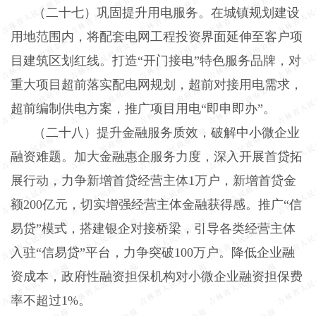
（二十七）巩固提升用电服务。
在城镇规划建设
用地范围内，将配套电网工程投资界面延伸至客户项
目建筑区划红线。打造“开门接电”特色服务品牌，对
重大项目超前落实配电网规划，超前对接用电需求，
超前编制供电方案，推广项目用电“即申即办”。
（二十八）提升金融服务质效，破解中小微企业
融资难题。
加大金融惠企服务力度，深入开展首贷拓
展行动，力争新增首贷经营主体
1
万户，新增首贷金
额
200
亿元，切实增强经营主体金融获得感。推广“信
易贷”模式，搭建银企对接桥梁，引导各类经营主体
入驻“信易贷”平台，力争突破
100
万户。降低企业融
资成本，政府性融资担保机构对小微企业融资担保费
率不超过
1%
。